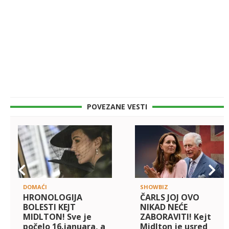
POVEZANE VESTI
DOMAĆI
SHOWBIZ
HRONOLOGIJA
ČARLS JOJ OVO
BOLESTI KEJT
NIKAD NEĆE
MIDLTON! Sve je
ZABORAVITI! Kejt
počelo 16.januara, a
Midlton je usred