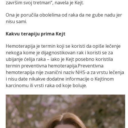
završim svoj tretman“, navela je Kejt.
Ona je poručila obolelima od raka da ne gube nadu jer
nisu sami.
Kakvu terapiju prima Kejt
Hemoterapija je termin koji se koristi da opiše lečenje
nekoga kome je dijagnostikovan rak i koristi se za
ubijanje ćelija raka – iako je Kejt posebno koristila
termin preventivna hemoterapija.Preventivna
hemoterapija nije zvanični naziv NHS-a za vrstu lečenja
i nisu date nikakve dodatne informacije o Kejtinom
karcinomu ili vrsti raka od koje boluje.