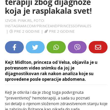
terapiji zbog dijagnoze
LIFESTYLE
koja je rasplakala svet!
EXTRA
IZVOR: PINK.RS, FOTO:
INSTAGRAM.COM/PRINCEANDPRINCESSOFWALES
|
PRE 2 GODINE
|
PRE 2 GODINE
Kejt Midlton, princeza od Velsa, objavila je u
potresnom video snimku da joj je
dijagnostikovan rak nakon analiza koje su
sprovedene posle operacije abdomena.
Kejt je otkrila i da je zbog toga podvrgnuta
"preventivnoj" hemoterapiji, a sada su poznati
svi detalji o njenom složenom zdravstvenom stanju koje
je zabrinulo Britance kao nikada do sada.