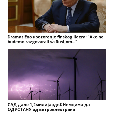
Dramatično upozorenje finskog lidera: "Ako ne
budemo razgovarali sa Rusijom..."
САД дале 1,2милијарде$ Немцима да
ОДУСТАНУ од ветроелектрана