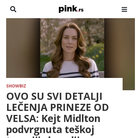
NASLOVNA
VESTI
ZADRUGA
SHOWBIZ
HRONIKA
SHOWBIZ
OVO SU SVI DETALJI
FARMERI
LEČENJA PRINEZE OD
VELSA: Kejt Midlton
TV
podvrgnuta teškoj
SPORT