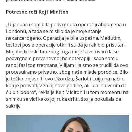
Potresne reči Kejt Midlton
„U januaru sam bila podvrgnuta operaciji abdomena u
Londonu, a tada se mislilo da je moje stanje
nekancerogeno. Operacija je bila uspešna. Međutim,
testovi posle operacije otkrili su da je rak bio prisutan.
Moj medicinski tim zbog toga mi je savetovao da se
podvrgnem preventivnoj hemoterapiji i sada sam u
ranoj fazi tog tretmana. Vilijam i ja smo se trudili da ovo
procesuiramo privatno, zbog naše mlade porodice. Bilo
je teško objasniti ovo Džordžu, Šarlot i Luiju na način
koji je prihvatljiv za njihove godine, ali i da ih uverim da
ću biti dobro“, rekla je Kejt Midlton i u tom momentu na
snimku se vidi kako joj ruka drhti, što je pokušala da
sakrije.