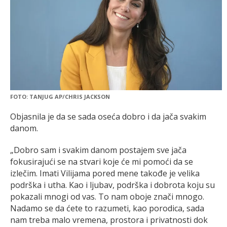
FOTO: TANJUG AP/CHRIS JACKSON
Objasnila je da se sada oseća dobro i da jača svakim
danom.
„Dobro sam i svakim danom postajem sve jača
fokusirajući se na stvari koje će mi pomoći da se
izlečim. Imati Vilijama pored mene takođe je velika
podrška i utha. Kao i ljubav, podrška i dobrota koju su
pokazali mnogi od vas. To nam oboje znači mnogo.
Nadamo se da ćete to razumeti, kao porodica, sada
nam treba malo vremena, prostora i privatnosti dok