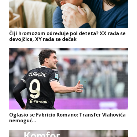
Čiji hromozom određuje pol deteta? XX rađa se
devojčica, XY rađa se dečak
Oglasio se Fabricio Romano: Transfer Vlahovića
nemoguć...