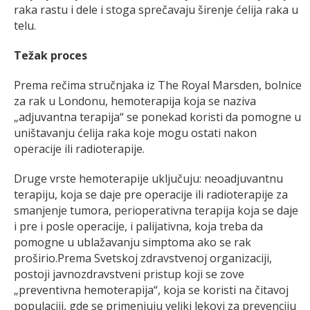
raka rastu i dele i stoga sprečavaju širenje ćelija raka u
telu.
Težak proces
Prema rečima stručnjaka iz The Royal Marsden, bolnice
za rak u Londonu, hemoterapija koja se naziva
„adjuvantna terapija“ se ponekad koristi da pomogne u
uništavanju ćelija raka koje mogu ostati nakon
operacije ili radioterapije.
Druge vrste hemoterapije uključuju: neoadjuvantnu
terapiju, koja se daje pre operacije ili radioterapije za
smanjenje tumora, perioperativna terapija koja se daje
i pre i posle operacije, i palijativna, koja treba da
pomogne u ublažavanju simptoma ako se rak
proširio.Prema Svetskoj zdravstvenoj organizaciji,
postoji javnozdravstveni pristup koji se zove
„preventivna hemoterapija“, koja se koristi na čitavoj
populaciji, gde se primenjuju veliki lekovi za prevenciju