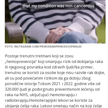
FOTO: INSTAGRAM.COM/PRINCEANDPRINCESSOFWALES
Postoje trenutni tretmani koji se zovu
„hemoprevencija“ koji smanjuju rizik od dobijanja raka
ili njegovog povratka kod zdravih ljudi.Na primer,
trenutno se koristi za osobe koje nisu razvile rak dojke,
ali su pod povećanim rizikom da ga dobiju zbog
porodične istorije.Tokom 2021. i 2022. godine više od
320.000 ljudi je podvrgnuto preventivnom lečenju od
raka na NHS, uključujući hemoterapiju i
radioterapiju.Hemoterapijski lekovi se koriste za
ubijanje ćelija raka. Lekovi ometaju način na koji ćelije