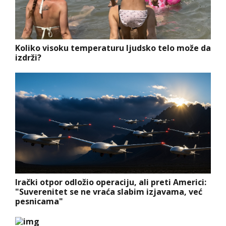
Koliko visoku temperaturu ljudsko telo može da
izdrži?
Irački otpor odložio operaciju, ali preti Americi:
"Suverenitet se ne vraća slabim izjavama, već
pesnicama"