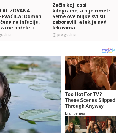
O
Začin koji topi
Žena 
TALIZOVANA
kilograme, a nije cimet:
završ
PEVAČICA: Odmah
Seme ove biljke svi su
Geor
učena na infuziju,
zaboravili, a lek je nad
hospi
 za ne poželeti
lekovima
čemu
e! (FOTO)
godine
pre godinu
pre 