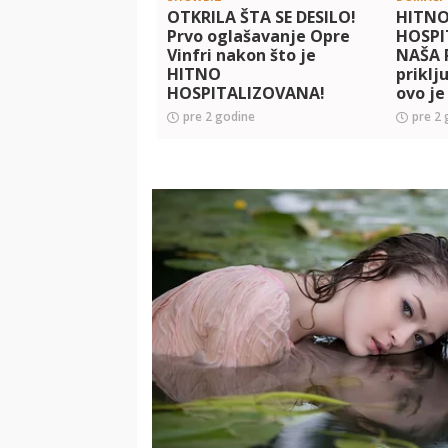
OTKRILA ŠTA SE DESILO!
HITN
Prvo oglašavanje Opre
HOSPI
Vinfri nakon što je
NAŠA 
HITNO
priklj
HOSPITALIZOVANA!
ovo je
nikom
pre 2 godine
pre 2 