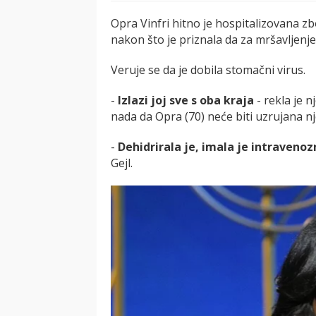
Opra Vinfri hitno je hospitalizovana
nakon što je priznala da za mršavljenje
Veruje se da je dobila stomačni virus.
-
Izlazi joj sve s oba kraja
- rekla je n
nada da Opra (70) neće biti uzrujana n
-
Dehidrirala je, imala je intravenozn
Gejl.