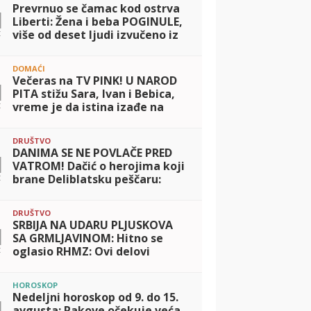
Prevrnuo se čamac kod ostrva
1
Liberti: Žena i beba POGINULE,
t
više od deset ljudi izvučeno iz
vode
DOMAĆI
Večeras na TV PINK! U NAROD
1
PITA stižu Sara, Ivan i Bebica,
t
vreme je da istina izađe na
videlo
DRUŠTVO
DANIMA SE NE POVLAČE PRED
1
VATROM! Dačić o herojima koji
t
brane Deliblatsku peščaru:
Umorni jesu, ali ne staju
DRUŠTVO
SRBIJA NA UDARU PLJUSKOVA
1
SA GRMLJAVINOM: Hitno se
t
oglasio RHMZ: Ovi delovi
zemlje najugroženiji!
HOROSKOP
Nedeljni horoskop od 9. do 15.
1
avgusta: Rakove očekuje veća