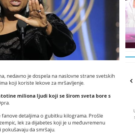
dina, nedavno je dospela na naslovne strane svetskih
a koji koriste lekove za mršavljenje.
stotine miliona ljudi koji se širom sveta bore s
Opra.
 fanove detaljima o gubitku kilograma. Prošle
Ozempic, lek za dijabetes koji je u međuvremenu
i pokušavaju da smršaju.