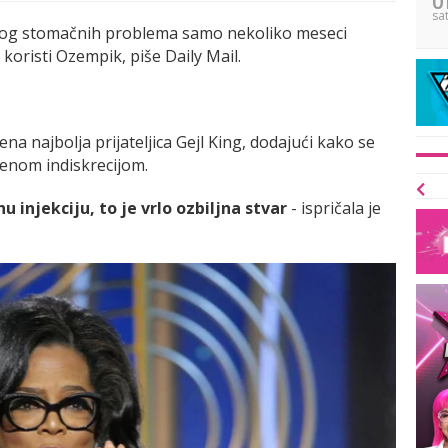
sa
 zbog stomačnih problema samo nekoliko meseci
 koristi Ozempik, piše Daily Mail.
jena najbolja prijateljica Gejl King, dodajući kako se
jenom indiskrecijom.
u injekciju, to je vrlo ozbiljna stvar
- ispričala je