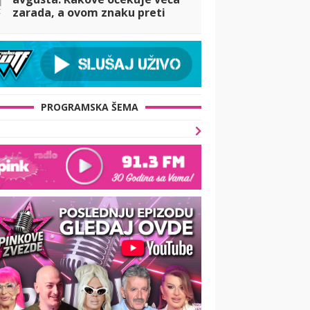
t
zarada, a ovom znaku preti
preljuba
PROGRAMSKA ŠEMA