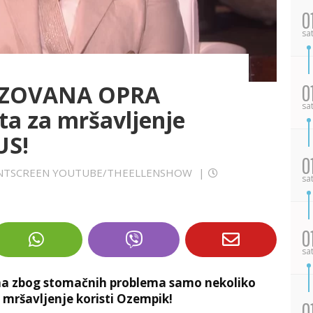
0
sa
IZOVANA OPRA
0
sa
ta za mršavljenje
US!
0
 PRINTSCREEN YOUTUBE/THEELLENSHOW
|
sa
0
sa
vana zbog stomačnih problema samo nekoliko
 mršavljenje koristi Ozempik!
0