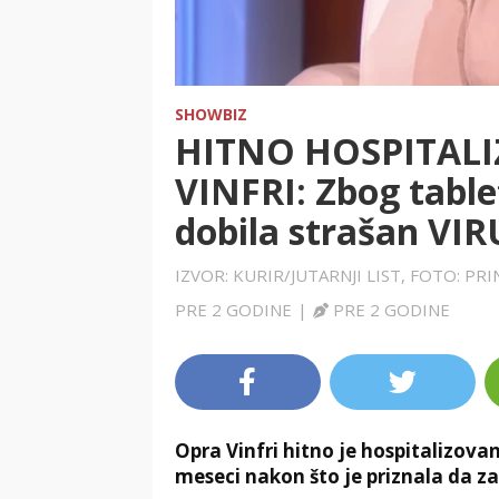
SHOWBIZ
HITNO HOSPITAL
VINFRI: Zbog table
dobila strašan VIR
IZVOR: KURIR/JUTARNJI LIST, FOTO:
PRE 2 GODINE
|
PRE 2 GODINE
Opra Vinfri hitno je hospitalizo
meseci nakon što je priznala da za