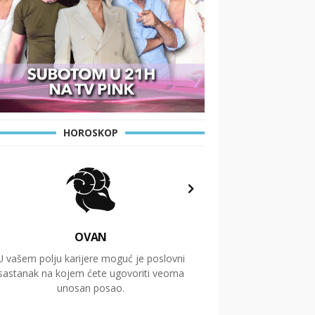
HOROSKOP
OVAN
U vašem polju karijere moguć je poslovni
Putovanja i čitav niz
sastanak na kojem ćete ugovoriti veoma
glavnu temu ovog 
unosan posao.
temelje dugoro