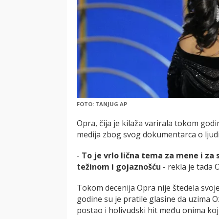
FOTO: TANJUG AP
Opra, čija je kilaža varirala tokom go
medija zbog svog dokumentarca o ljudim
-
To je vrlo lična tema za mene i za 
težinom i gojaznošću
- rekla je tada 
Tokom decenija Opra nije štedela svoje
godine su je pratile glasine da uzima 
postao i holivudski hit među onima koj