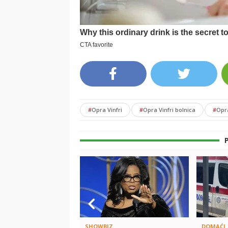
#
Opra Vinfri
#
Opra Vinfri bolnica
#
Opra
SHOWBIZ
DOMAĆI