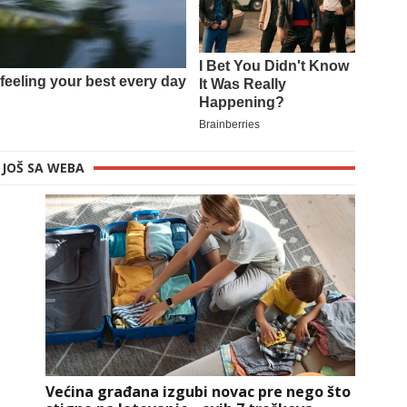
JOŠ SA WEBA
Većina građana izgubi novac pre nego što