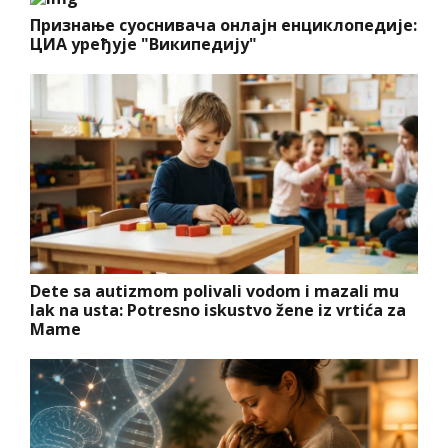
Признање суоснивача онлајн енциклопедије:
ЦИА уређује "Википедију"
Dete sa autizmom polivali vodom i mazali mu
lak na usta: Potresno iskustvo žene iz vrtića za
Mame