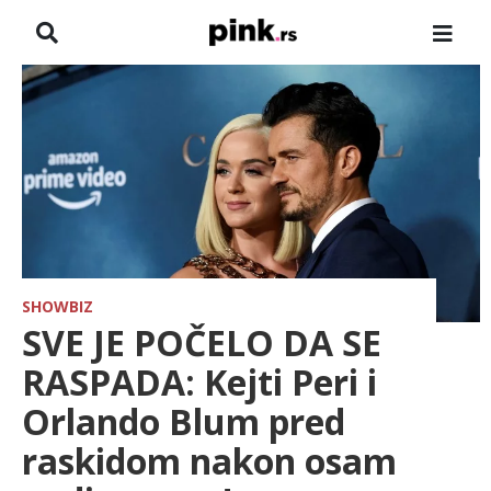
NASLOVNA
VESTI
ZADRUGA
SHOWBIZ
HRONIKA
SHOWBIZ
SVE JE POČELO DA SE
FARMERI
RASPADA: Kejti Peri i
Orlando Blum pred
TV
raskidom nakon osam
SPORT