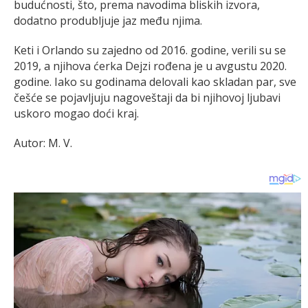
budućnosti, što, prema navodima bliskih izvora,
dodatno produbljuje jaz među njima.
Keti i Orlando su zajedno od 2016. godine, verili su se
2019, a njihova ćerka Dejzi rođena je u avgustu 2020.
godine. Iako su godinama delovali kao skladan par, sve
češće se pojavljuju nagoveštaji da bi njihovoj ljubavi
uskoro mogao doći kraj.
Autor: M. V.