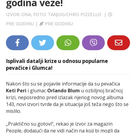
godina veze!
LIFESTYLE
IZVOR: ONA, FOTO: TANJUG/CHRIS PIZZELLO
|
EXTRA
PRE GODINU
|
PRE GODINU
Isplivali datalji krize u odnosu popularne
pevačice i Glumca!
Nakon što su se pojavile informacije da su pevačica
Keti Peri
i glumac
Orlando Blum
u ozbiljnoj bračnoj
krizi, neposredno pred izlazak njenog novog albuma
143, novi izvori tvrde da je situacija još teža nego što se
mislilo.
„Praktično su gotovi“, rekao je izvor za magazin
People, dodajući da ne vidi način na koji bi mogli da