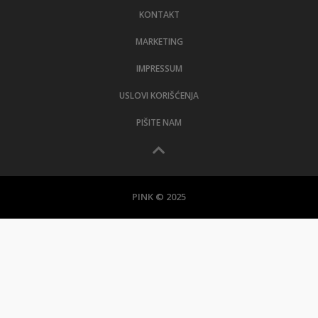
KONTAKT
MARKETING
IMPRESSUM
USLOVI KORIŠĆENJA
PIŠITE NAM
PINK © 2025