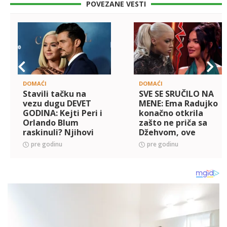
POVEZANE VESTI
DOMAĆI
DOMAĆI
Stavili tačku na
SVE SE SRUČILO NA
vezu dugu DEVET
MENE: Ema Radujko
GODINA: Kejti Peri i
konačno otkrila
Orlando Blum
zašto ne priča sa
raskinuli? Njihovi
Džehvom, ove
odnosi mesecima
detalje niko nije
pre godinu
pre godinu
bili napeti, a onda
znao
je sve eskaliralo...