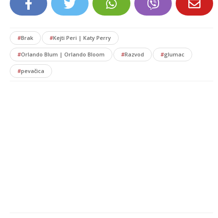
#
Brak
#
Kejti Peri | Katy Perry
#
Orlando Blum | Orlando Bloom
#
Razvod
#
glumac
#
pevačica