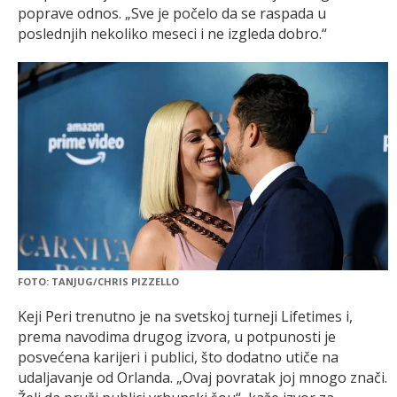
poprave odnos. „Sve je počelo da se raspada u
poslednjih nekoliko meseci i ne izgleda dobro.“
FOTO: TANJUG/CHRIS PIZZELLO
Keji Peri trenutno je na svetskoj turneji Lifetimes i,
prema navodima drugog izvora, u potpunosti je
posvećena karijeri i publici, što dodatno utiče na
udaljavanje od Orlanda. „Ovaj povratak joj mnogo znači.