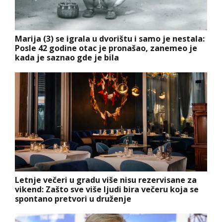
Marija (3) se igrala u dvorištu i samo je nestala:
Posle 42 godine otac je pronašao, zanemeo je
kada je saznao gde je bila
Letnje večeri u gradu više nisu rezervisane za
vikend: Zašto sve više ljudi bira večeru koja se
spontano pretvori u druženje