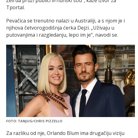
Želi da pruži publici vrhunski šou“, kaže izvor za
Tportal.
Pevačica se trenutno nalazi u Australiji, a s njom je i
njihova četvorogodišnja ćerka Dejzi. „Uživaju u
putovanjima i razgledanju, lepo im je“, navodi se.
FOTO: TANJUG/CHRIS PIZZELLO
Za razliku od nje, Orlando Blum ima drugačiju viziju