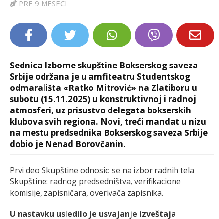
PRE 9 MESECI
LIFESTYLE
EXTRA
Sednica Izborne skupštine Bokserskog saveza
Srbije održana je u amfiteatru Studentskog
odmarališta «Ratko Mitrović» na Zlatiboru u
subotu (15.11.2025) u konstruktivnoj i radnoj
atmosferi, uz prisustvo delegata bokserskih
klubova svih regiona. Novi, treći mandat u nizu
na mestu predsednika Bokserskog saveza Srbije
dobio je Nenad Borovčanin.
Prvi deo Skupštine odnosio se na izbor radnih tela
Skupštine: radnog predsedništva, verifikacione
komisije, zapisničara, overivača zapisnika.
U nastavku usledilo je usvajanje izveštaja