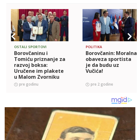
OSTALI SPORTOVI
POLITIKA
Borovčaninu i
Borovčanin: Moralna
Tomiću priznanje za
obaveza sportista
razvoj boksa:
je da budu uz
Uručene im plakete
Vučića!
u Malom Zvorniku
pre godinu
pre 2 godine