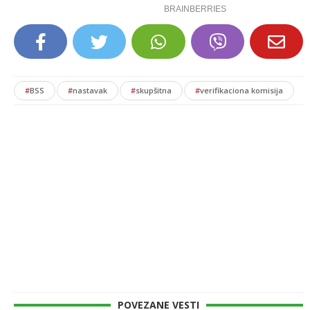
#
BSS
#
nastavak
#
skupšitna
#
verifikaciona komisija
POVEZANE VESTI