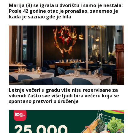
Marija (3) se igrala u dvorištu i samo je nestala:
Posle 42 godine otac je pronašao, zanemeo je
kada je saznao gde je bila
Letnje večeri u gradu više nisu rezervisane za
vikend: Zašto sve više ljudi bira večeru koja se
spontano pretvori u druženje