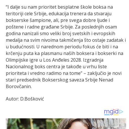
“I dalje su nam prioritet besplatne škole boksa na
teritoriji cele Srbije, edukacija trenera da stvaraju
bokserske šampione, ali, pre svega dobre ljude i
poštene i radne građane Srbije. Za poslednjih osam
godina nanizali smo veliki broj svetskih i evropskih
medalja na svim nivoima takmičenja što ostaje zadatak i
u budućnosti. U narednom periodu fokus će biti i na
krčenju puta ka plasmanu naših boksera i bokserki na
Olimpijske igre u Los Anđeles 2028. Izgradnja
Nacionalnog boks centra je takođe u vrhu liste
prioriteta i vredno radimo na tome” – zaključio je novi
stari predsednik Bokserskog saveza Srbije Nenad
Borovčanin.
Autor: D.Bošković