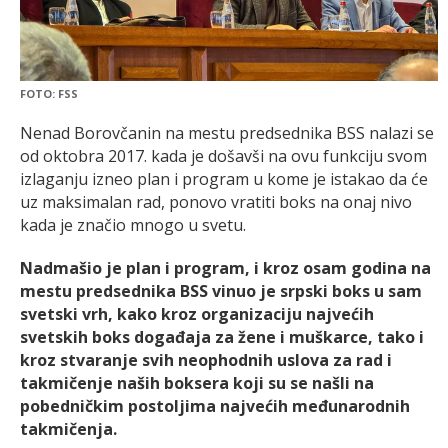
FOTO: FSS
Nenad Borovčanin na mestu predsednika BSS nalazi se
od oktobra 2017. kada je došavši na ovu funkciju svom
izlaganju izneo plan i program u kome je istakao da će
uz maksimalan rad, ponovo vratiti boks na onaj nivo
kada je značio mnogo u svetu.
Nadmašio je plan i program, i kroz osam godina na
mestu predsednika BSS vinuo je srpski boks u sam
svetski vrh, kako kroz organizaciju najvećih
svetskih boks događaja za žene i muškarce, tako i
kroz stvaranje svih neophodnih uslova za rad i
takmičenje naših boksera koji su se našli na
pobedničkim postoljima najvećih međunarodnih
takmičenja.