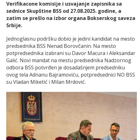
Verifikacone komisije i usvajanje zapisnika sa
sednice Skupštine BSS od 27.08.2025. godine, a
zatim se prešlo na izbor organa Bokserskog saveza
Srbije.
Jednoglasnu podršku dobio je jedini kandidat na mesto
predsednika BSS Nenad Borovčanin. Na mesto
potpredsednika izabrani su Davor Macura i Aleksandar
Galić. Novi mandat na mestu predsednika Nadzornog
odbora BSS potvrđen je dosadašnjem predsedniku
ovog tela Adnanu Bajramoviću, potpredsednici NO BSS
su Vladan Miketić i Milan Mrdović.