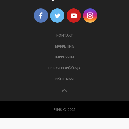
KONTAKT
MARKETING
IMPRESSUM
USLOVI KORIŠĆENJA
PIŠITE NAM
PINK © 2025