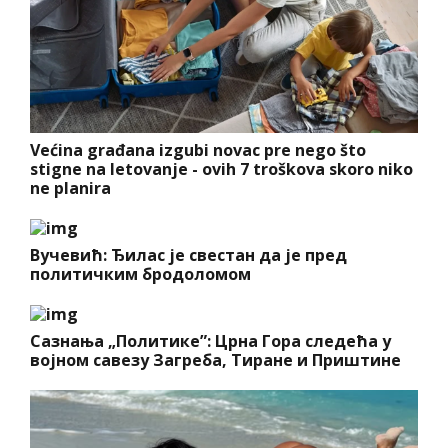
Većina građana izgubi novac pre nego što
stigne na letovanje - ovih 7 troškova skoro niko
ne planira
Вучевић: Ђилас је свестан да је пред
политичким бродоломом
Сазнања „Политике”: Црна Гора следећа у
војном савезу Загреба, Тиране и Приштине