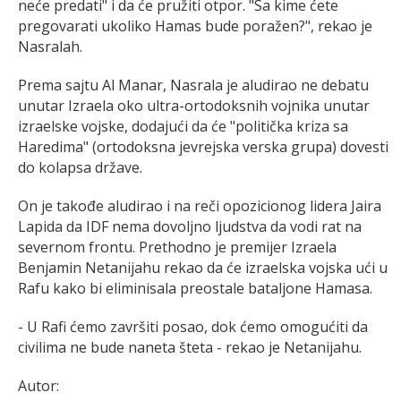
neće predati" i da će pružiti otpor. "Sa kime ćete
pregovarati ukoliko Hamas bude poražen?", rekao je
Nasralah.
Prema sajtu Al Manar, Nasrala je aludirao ne debatu
unutar Izraela oko ultra-ortodoksnih vojnika unutar
izraelske vojske, dodajući da će "politička kriza sa
Haredima" (ortodoksna jevrejska verska grupa) dovesti
do kolapsa države.
On je takođe aludirao i na reči opozicionog lidera Jaira
Lapida da IDF nema dovoljno ljudstva da vodi rat na
severnom frontu. Prethodno je premijer Izraela
Benjamin Netanijahu rekao da će izraelska vojska ući u
Rafu kako bi eliminisala preostale bataljone Hamasa.
- U Rafi ćemo završiti posao, dok ćemo omogućiti da
civilima ne bude naneta šteta - rekao je Netanijahu.
Autor: