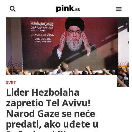
NASLOVNA
VESTI
ZADRUGA
SHOWBIZ
HRONIKA
SVET
Lider Hezbolaha
FARMERI
zapretio Tel Avivu!
Narod Gaze se neće
TV
predati, ako uđete u
SPORT