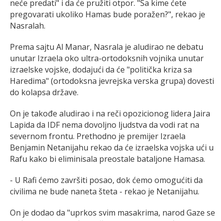
neće predati" i da će pružiti otpor. "Sa kime ćete
pregovarati ukoliko Hamas bude poražen?", rekao je
Nasralah.
Prema sajtu Al Manar, Nasrala je aludirao ne debatu
unutar Izraela oko ultra-ortodoksnih vojnika unutar
izraelske vojske, dodajući da će "politička kriza sa
Haredima" (ortodoksna jevrejska verska grupa) dovesti
do kolapsa države.
On je takođe aludirao i na reči opozicionog lidera Jaira
Lapida da IDF nema dovoljno ljudstva da vodi rat na
severnom frontu. Prethodno je premijer Izraela
Benjamin Netanijahu rekao da će izraelska vojska ući u
Rafu kako bi eliminisala preostale bataljone Hamasa.
- U Rafi ćemo završiti posao, dok ćemo omogućiti da
civilima ne bude naneta šteta - rekao je Netanijahu.
On je dodao da "uprkos svim masakrima, narod Gaze se