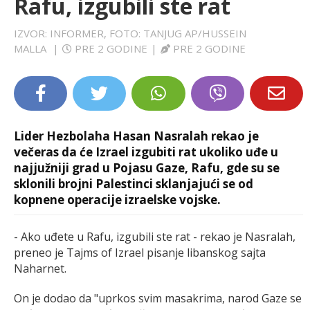
Rafu, izgubili ste rat
LIFESTYLE
IZVOR: INFORMER, FOTO: TANJUG AP/HUSSEIN
MALLA
|
PRE 2 GODINE
|
PRE 2 GODINE
EXTRA
Lider Hezbolaha Hasan Nasralah rekao je
večeras da će Izrael izgubiti rat ukoliko uđe u
najjužniji grad u Pojasu Gaze, Rafu, gde su se
sklonili brojni Palestinci sklanjajući se od
kopnene operacije izraelske vojske.
- Ako uđete u Rafu, izgubili ste rat - rekao je Nasralah,
preneo je Tajms of Izrael pisanje libanskog sajta
Naharnet.
On je dodao da "uprkos svim masakrima, narod Gaze se