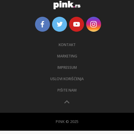
KONTAKT
MARKETING
IMPRESSUM
USLOVI KORIŠĆENJA
PIŠITE NAM
PINK © 2025