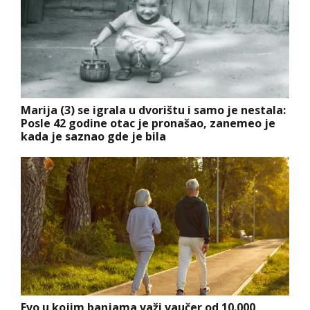
Marija (3) se igrala u dvorištu i samo je nestala:
Posle 42 godine otac je pronašao, zanemeo je
kada je saznao gde je bila
Evo u kojim banjama važi vaučer od 10.000