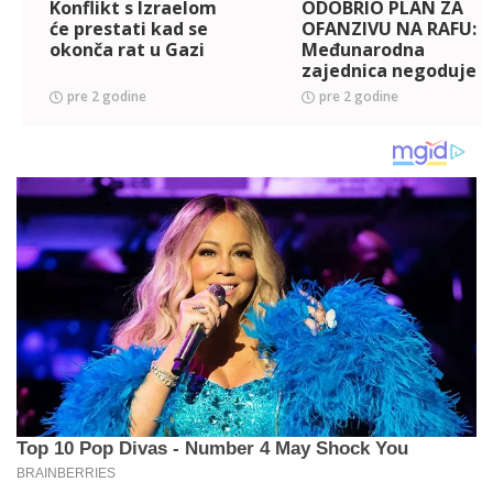
Konflikt s Izraelom
ODOBRIO PLAN ZA
će prestati kad se
OFANZIVU NA RAFU:
okonča rat u Gazi
Međunarodna
zajednica negoduje
- Tamo je više od
pre 2 godine
pre 2 godine
milion raseljenih
Palestinaca