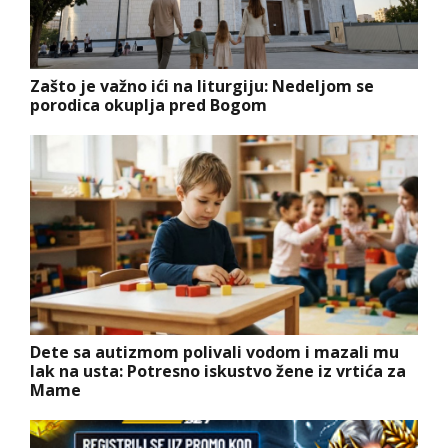
Zašto je važno ići na liturgiju: Nedeljom se
porodica okuplja pred Bogom
Dete sa autizmom polivali vodom i mazali mu
lak na usta: Potresno iskustvo žene iz vrtića za
Mame