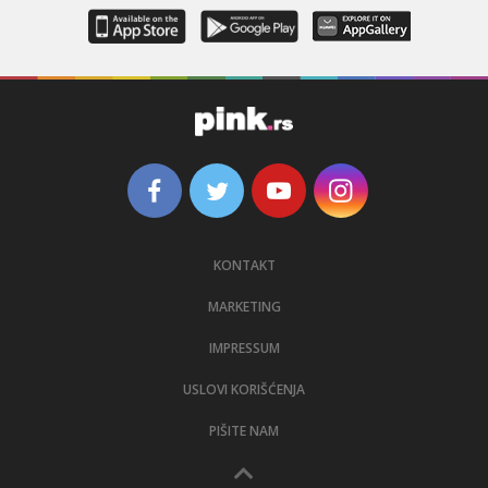
KONTAKT
MARKETING
IMPRESSUM
USLOVI KORIŠĆENJA
PIŠITE NAM