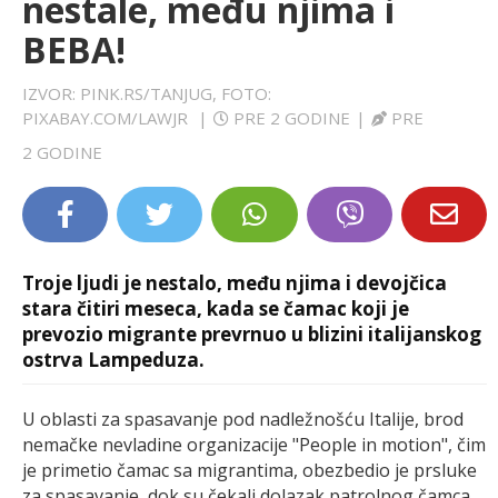
nestale, među njima i
LIFESTYLE
BEBA!
EXTRA
IZVOR: PINK.RS/TANJUG, FOTO:
PIXABAY.COM/LAWJR
|
PRE 2 GODINE
|
PRE
2 GODINE
Troje ljudi je nestalo, među njima i devojčica
stara čitiri meseca, kada se čamac koji je
prevozio migrante prevrnuo u blizini italijanskog
ostrva Lampeduza.
U oblasti za spasavanje pod nadležnošću Italije, brod
nemačke nevladine organizacije "People in motion", čim
je primetio čamac sa migrantima, obezbedio je prsluke
za spasavanje, dok su čekali dolazak patrolnog čamca