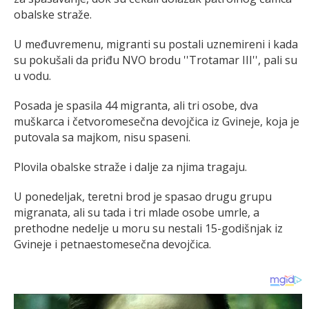
obalske straže.
U međuvremenu, migranti su postali uznemireni i kada
su pokušali da priđu NVO brodu ''Trotamar III'', pali su
u vodu.
Posada je spasila 44 migranta, ali tri osobe, dva
muškarca i četvoromesečna devojčica iz Gvineje, koja je
putovala sa majkom, nisu spaseni.
Plovila obalske straže i dalje za njima tragaju.
U ponedeljak, teretni brod je spasao drugu grupu
migranata, ali su tada i tri mlade osobe umrle, a
prethodne nedelje u moru su nestali 15-godišnjak iz
Gvineje i petnaestomesečna devojčica.