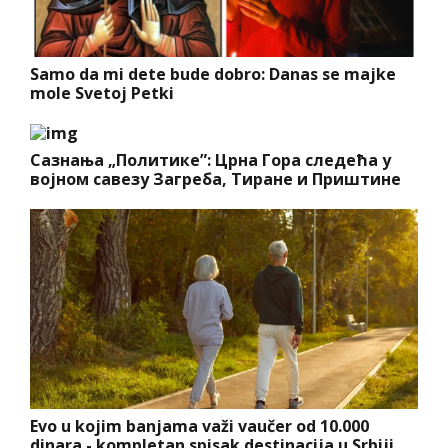
Samo da mi dete bude dobro: Danas se majke
mole Svetoj Petki
Сазнања „Политике”: Црна Гора следећа у
војном савезу Загреба, Тиране и Приштине
Evo u kojim banjama važi vaučer od 10.000
dinara - kompletan spisak destinacija u Srbiji