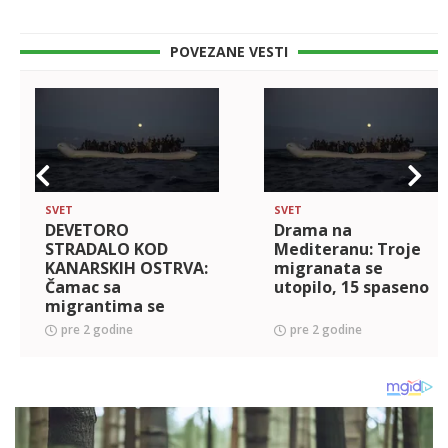
POVEZANE VESTI
SVET
SVET
DEVETORO
Drama na
STRADALO KOD
Mediteranu: Troje
KANARSKIH OSTRVA:
migranata se
Čamac sa
utopilo, 15 spaseno
migrantima se
prevrnuo tokom
pre 2 godine
pre 2 godine
akcije spasavanja