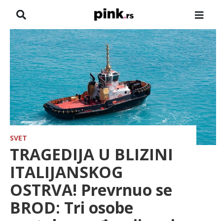
NASLOVNA
VESTI
ZADRUGA
SHOWBIZ
HRONIKA
SVET
TRAGEDIJA U BLIZINI
FARMERI
ITALIJANSKOG
OSTRVA! Prevrnuo se
TV
BROD: Tri osobe
SPORT