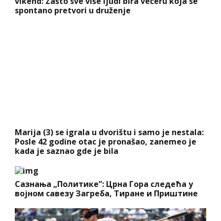
vikend: Zašto sve više ljudi bira večeru koja se
spontano pretvori u druženje
Marija (3) se igrala u dvorištu i samo je nestala:
Posle 42 godine otac je pronašao, zanemeo je
kada je saznao gde je bila
Сазнања „Политике”: Црна Гора следећа у
војном савезу Загреба, Тиране и Приштине