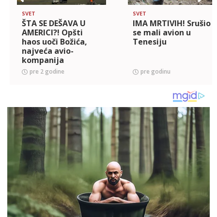
SVET
SVET
ŠTA SE DEŠAVA U
IMA MRTIVIH! Srušio
AMERICI?! Opšti
se mali avion u
haos uoči Božića,
Tenesiju
najveća avio-
kompanija
prizemljila sve
pre 2 godine
pre godinu
avione - Putnici
BESNI