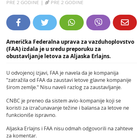
PRE 2 GODINE
|
PRE 2 GODINE
LIFESTYLE
EXTRA
Američka Federalna uprava za vazduhoplovstvo
(FAA) izdala je u sredu preporuku za
obustavljanje letova za Aljaska Erlajns.
U odvojenoj izjavi, FAA je navela da je kompanija
"zatražila od FAA da zaustavi letove glavne kompanije
širom zemlje." Nisu naveli razlog za zaustavljanje.
CNBC je preneo da sistem avio-kompanije koji se
koristi za izračunavanje težine i balansa za letove ne
funkcioniše ispravno.
Aljaska Erlajns i FAA nisu odmah odgovorili na zahteve
za komentar.