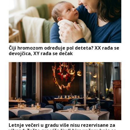
Čiji hromozom određuje pol deteta? XX rađa se
devojčica, XY rađa se dečak
Letnje večeri u gradu više nisu rezervisane za