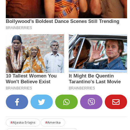
#
Aljaska Erlajns
#
Amerika