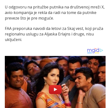
U odgovoru na pritužbe putnika na društvenoj mreži X,
avio-kompanija je rekla da radi na tome da putnike
preveze što je pre moguće.
FAA preporuka navodi da letovi za Skaj vest, koji pruža
regionalnu uslugu za Aljaska Erlajns i druge, nisu
uključeni.