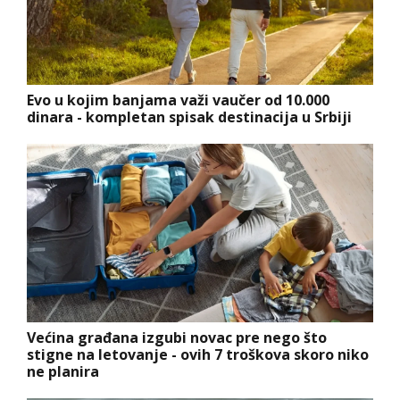
Evo u kojim banjama važi vaučer od 10.000
dinara - kompletan spisak destinacija u Srbiji
Većina građana izgubi novac pre nego što
stigne na letovanje - ovih 7 troškova skoro niko
ne planira