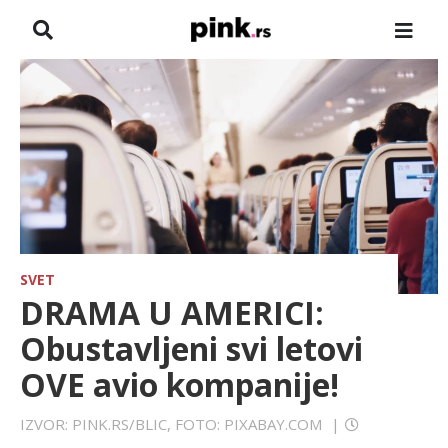
NASLOVNA
VESTI
ZADRUGA
SHOWBIZ
HRONIKA
SVET
DRAMA U AMERICI:
FARMERI
Obustavljeni svi letovi
OVE avio kompanije!
TV
IZVOR: PINK.RS/BLIC, FOTO: PIXABAY.COM
|
SPORT