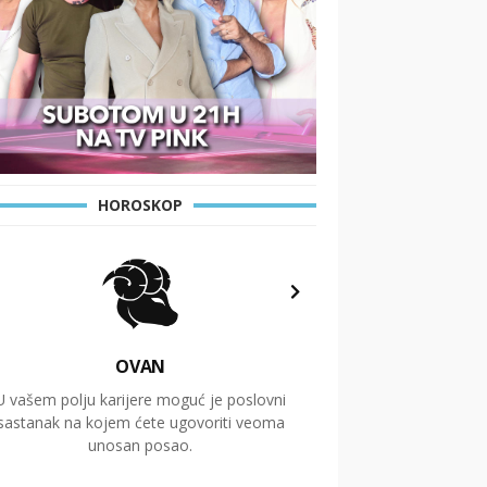
HOROSKOP
OVAN
U vašem polju karijere moguć je poslovni
Putovanja i čitav niz
sastanak na kojem ćete ugovoriti veoma
glavnu temu ovog 
unosan posao.
temelje dugoro