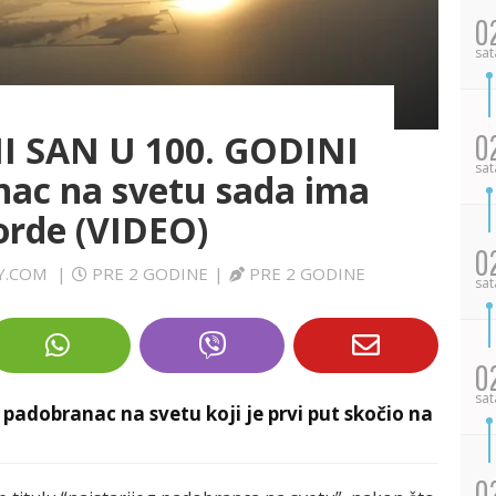
0
sat
 SAN U 100. GODINI
0
sat
nac na svetu sada ima
korde (VIDEO)
0
AY.COM
|
PRE 2 GODINE
|
PRE 2 GODINE
sat
0
sat
i padobranac na svetu koji je prvi put skočio na
0