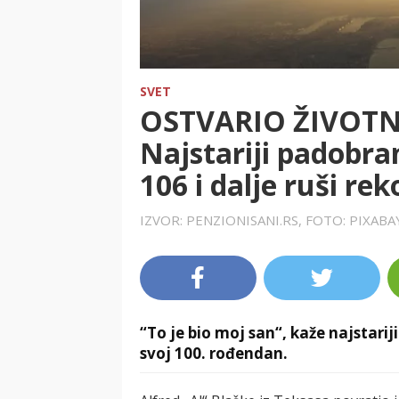
SVET
OSTVARIO ŽIVOTNI
Najstariji padobra
106 i dalje ruši re
IZVOR: PENZIONISANI.RS, FOTO: PIXAB
“To je bio moj san“, kaže najstarij
svoj 100. rođеndan.