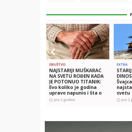
DRUŠTVO
EXTRA
NAJSTARIJI MUŠKARAC
STARIJ
NA SVETU ROĐEN KADA
DINOS
JE POTONUO TITANIK:
Švajc
Evo koliko je godina
najsta
upravo napunio i šta o
svetu
njima misli!
pre 2 godine
pre 2 