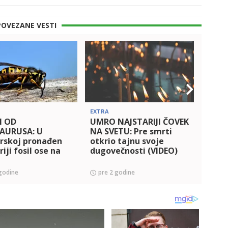
POVEZANE VESTI
EXTRA
POLITI
I OD
UMRO NAJSTARIJI ČOVEK
Ovak
AURUSA: U
NA SVETU: Pre smrti
svak
arskoj pronađen
otkrio tajnu svoje
bloka
riji fosil ose na
dugovečnosti (VIDEO)
zemlj
sa S
je l'
godine
pre 2 godine
pre 
vode