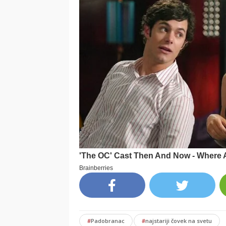
#
Padobranac
#
najstariji čovek na svetu