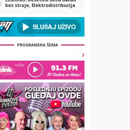
a
bez struje, Elektrodistribucija
objavila do kad će trajati
radovi
PROGRAMSKA ŠEMA