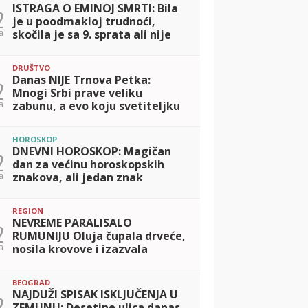
ISTRAGA O EMINOJ SMRTI: Bila
2
je u poodmakloj trudnoći,
a
skočila je sa 9. sprata ali nije
želela da se ubije?! (FOTO)
DRUŠTVO
Danas NIJE Trnova Petka:
2
Mnogi Srbi prave veliku
a
zabunu, a evo koju svetiteljku
SPC i vernici zapravo
obeležavaju 8. avgusta i zašto
HOROSKOP
joj se mole
DNEVNI HOROSKOP: Magičan
2
dan za većinu horoskopskih
a
znakova, ali jedan znak
Zodijaka će imati apsolutnu
sreću
REGION
NEVREME PARALISALO
2
RUMUNIJU Oluja čupala drveće,
a
nosila krovove i izazvala
poplave
BEOGRAD
NAJDUŽI SPISAK ISKLJUČENJA U
2
ZEMUNU: Desetine ulica danas