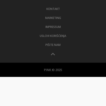
KONTAKT
MARKETING
IMPRESSUM
USLOVI KORIŠĆENJA
PIŠITE NAM
PINK © 2025