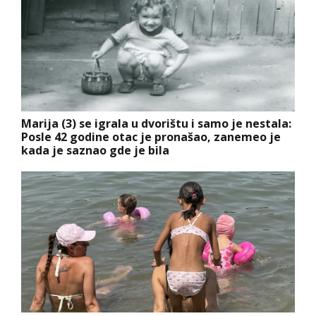
Marija (3) se igrala u dvorištu i samo je nestala:
Posle 42 godine otac je pronašao, zanemeo je
kada je saznao gde je bila