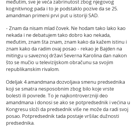
međutim, sve je veća zabrinutost zbog njegovog
kognitivnog pada i to je podstaklo pozive da se 25.
amandman primeni prvi put u istoriji SAD.
- Znam da nisam mlad čovek. Ne hodam tako lako kao
nekada i ne debatujem tako dobro kao nekada,
međutim, znam šta znam, znam kako da kažem istinu i
znam kako da radim ovaj posao - rekao je Bajden na
mitingu u saveznoj državi Severna Karolina dan nakon
što se mučio u televizijskom obračunu sa svojim
republikanskim rivalom.
Odeljak 4 amandmana dozvoljava smenu predsednika
koji se smatra nesposobnim zbog bilo koje vrste
bolesti ili povrede. To je najkontroverzniji deo
amandmana i donosi se ako se potpredsednik i većina u
Kongresu složi da predsednik više ne može da radi svoj
posao. Potpredsednik tada postaje vršilac dužnosti
predsednika.