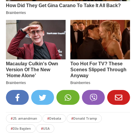
#
25. amandman
#
Debata
#
Donald Tramp
#
Džo Bajden
#
USA