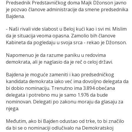
Predsednik Predstavničkog doma Majk Džonson javno
je pozvao članove administracije da smene predsednika
Bajdena.
- Naši rivali vide slabost u Beloj kući kao i svi mi. Mislim
da je situacija veoma opasna. Zamolio bih članove
Kabineta da pogledaju u svoja srca - rekao je Džonson.
Napomenuo je da razume paniku u redovima
demokrata, ali je naglasio da je reč o celoj državi.
Bajdena je moguće zameniti i kao predsedničkog
kandidata demokrata iako već ima dovoljno delegata da
bi dobio nominaciju. Trenutno ima 3.894 obećana
delegata i potrebno mu je samo 1.976 da bude
nominovan. Delegati po zakonu moraju da glasaju za
njega.
Međutim, ako bi Bajden odustao od trke, to bi značilo
da bi se o nominaciji odlučivalo na Demokratskoj