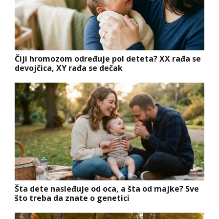
Čiji hromozom određuje pol deteta? XX rađa se
devojčica, XY rađa se dečak
Šta dete nasleđuje od oca, a šta od majke? Sve
što treba da znate o genetici