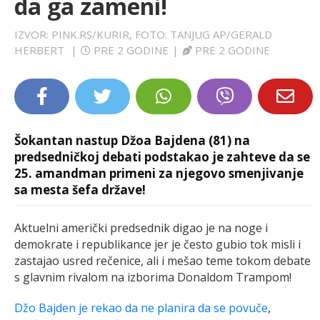
da ga zameni!
LIFESTYLE
IZVOR: PINK.RS/KURIR, FOTO: TANJUG AP/GERALD
HERBERT
|
PRE 2 GODINE
|
PRE 2 GODINE
EXTRA
Šokantan nastup Džoa Bajdena (81) na
predsedničkoj debati podstakao je zahteve da se
25. amandman primeni za njegovo smenjivanje
sa mesta šefa države!
Aktuelni američki predsednik digao je na noge i
demokrate i republikance jer je često gubio tok misli i
zastajao usred rečenice, ali i mešao teme tokom debate
s glavnim rivalom na izborima Donaldom Trampom!
Džo Bajden je rekao da ne planira da se povuče
,