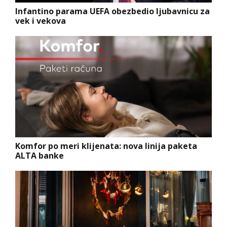
Infantino parama UEFA obezbedio ljubavnicu za
vek i vekova
Komfor po meri klijenata: nova linija paketa
ALTA banke