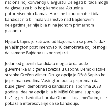
nacionalnoj konvenciji u avgustu. Delegati bi tada mogli
da glasaju za bilo kog kandidata. Aktuelna
potpredsednica Kamala Haris ne bi automatski bila
kandidat niti bi imala vlasništvo nad Bajdenovim
delegatima jer nije bila ni na jednom primarnom
glasanju.
Njujork tajms je zatražio od Bajdena da se povuče dok
je Vašington post imenovao 10 demokrata koji bi mogli
da zamene Bajdena u izbornoj trci.
Jedan od glavnih kandidata mogla bi da bude
guvernerka Mičigena i zvezda u usponu Demokratske
stranke Grečen Vilmer. Druga opcija je Džoš Šapiro koji
je prema navodima Vašington posta pripreman da
bude glavni demokratski kandidat na izborima 2028.
godine. Idealna opcija bila bi Mišel Obama, supruga
bivšeg predsednika baraka Obame, koja, međutim, nije
pokazala interesovanje da se kandiduje.