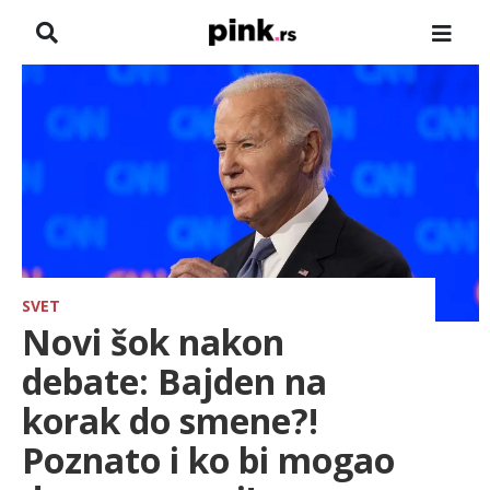
NASLOVNA
VESTI
ZADRUGA
SHOWBIZ
HRONIKA
SVET
Novi šok nakon
FARMERI
debate: Bajden na
korak do smene?!
TV
Poznato i ko bi mogao
SPORT