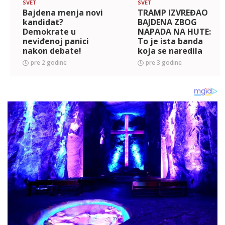
SVET
SVET
Bajdena menja novi
TRAMP IZVREĐAO
kandidat?
BAJDENA ZBOG
Demokrate u
NAPADA NA HUTE:
neviđenoj panici
To je ista banda
nakon debate!
koja se naredila
KATASTROFALNO
pre 2 godine
pre 3 godine
POVLAČENJE iz
Afganistana