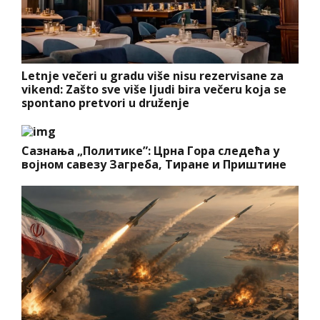
Letnje večeri u gradu više nisu rezervisane za
vikend: Zašto sve više ljudi bira večeru koja se
spontano pretvori u druženje
Сазнања „Политике”: Црна Гора следећа у
војном савезу Загреба, Тиране и Приштине