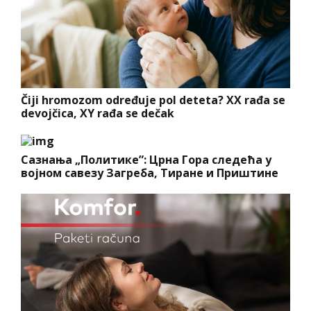
Čiji hromozom određuje pol deteta? XX rađa se
devojčica, XY rađa se dečak
Сазнања „Политике”: Црна Гора следећа у
војном савезу Загреба, Тиране и Приштине