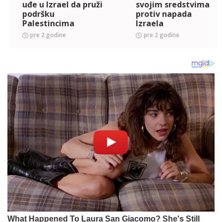
uđe u Izrael da pruži
svojim sredstvima
podršku
protiv napada
Palestincima
Izraela
pre 2 godine
pre 2 godine