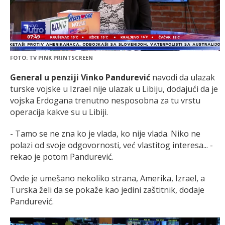
FOTO: TV PINK PRINTSCREEN
General u penziji Vinko Pandurević
navodi da ulazak
turske vojske u Izrael nije ulazak u Libiju, dodajući da je
vojska Erdogana trenutno nesposobna za tu vrstu
operacija kakve su u Libiji.
- Tamo se ne zna ko je vlada, ko nije vlada. Niko ne
polazi od svoje odgovornosti, već vlastitog interesa... -
rekao je potom Pandurević.
Ovde je umešano nekoliko strana, Amerika, Izrael, a
Turska želi da se pokaže kao jedini zaštitnik, dodaje
Pandurević.