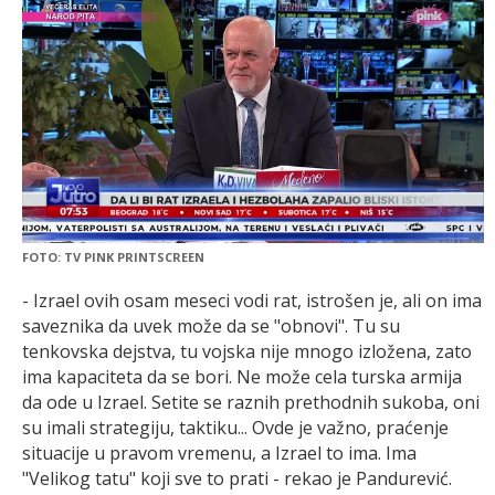
FOTO: TV PINK PRINTSCREEN
- Izrael ovih osam meseci vodi rat, istrošen je, ali on ima
saveznika da uvek može da se "obnovi". Tu su
tenkovska dejstva, tu vojska nije mnogo izložena, zato
ima kapaciteta da se bori. Ne može cela turska armija
da ode u Izrael. Setite se raznih prethodnih sukoba, oni
su imali strategiju, taktiku... Ovde je važno, praćenje
situacije u pravom vremenu, a Izrael to ima. Ima
"Velikog tatu" koji sve to prati - rekao je Pandurević.