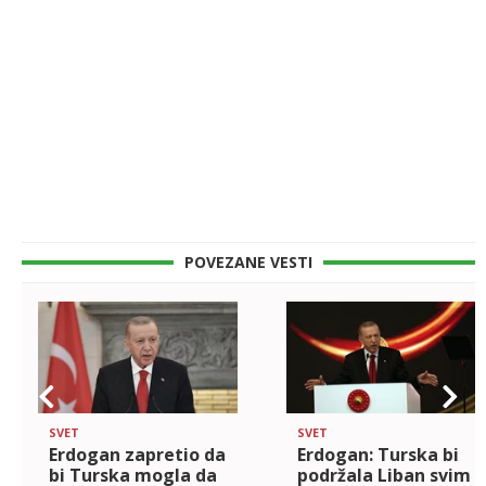
POVEZANE VESTI
SVET
SVET
Erdogan zapretio da
Erdogan: Turska bi
bi Turska mogla da
podržala Liban svim