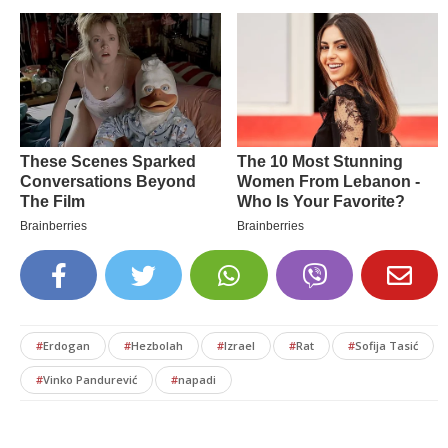
#
Erdogan
#
Hezbolah
#
Izrael
#
Rat
#
Sofija Tasić
#
Vinko Pandurević
#
napadi