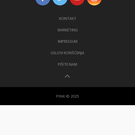
KONTAKT
MARKETING
IMPRESSUM
USLOVI KORIŠĆENJA
PIŠITE NAM
PINK © 2025