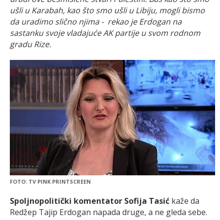
ušli u Karabah, kao što smo ušli u Libiju, mogli bismo
da uradimo slično njima - rekao je Erdogan na
sastanku svoje vladajuće AK partije u svom rodnom
gradu Rize.
FOTO: TV PINK PRINTSCREEN
Spoljnopolitički komentator Sofija Tasić
kaže da
Redžep Tajip Erdogan napada druge, a ne gleda sebe.