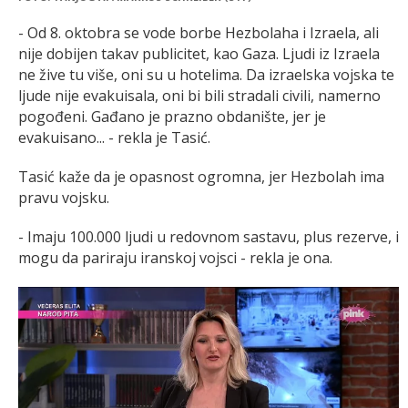
- Od 8. oktobra se vode borbe Hezbolaha i Izraela, ali
nije dobijen takav publicitet, kao Gaza. Ljudi iz Izraela
ne žive tu više, oni su u hotelima. Da izraelska vojska te
ljude nije evakuisala, oni bi bili stradali civili, namerno
pogođeni. Gađano je prazno obdanište, jer je
evakuisano... - rekla je Tasić.
Tasić kaže da je opasnost ogromna, jer Hezbolah ima
pravu vojsku.
- Imaju 100.000 ljudi u redovnom sastavu, plus rezerve, i
mogu da pariraju iranskoj vojsci - rekla je ona.