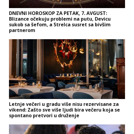
DNEVNI HOROSKOP ZA PETAK, 7. AVGUST:
Blizance očekuju problemi na putu, Devicu
sukob sa šefom, a Strelca susret sa bivšim
partnerom
Letnje večeri u gradu više nisu rezervisane za
vikend: Zašto sve više ljudi bira večeru koja se
spontano pretvori u druženje