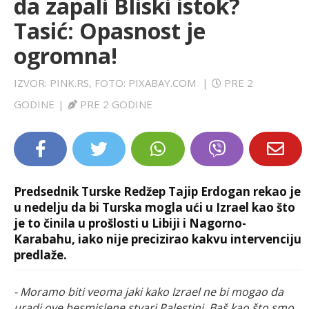
da zapali Bliski istok?
LIFESTYLE
Tasić: Opasnost je
ogromna!
EXTRA
IZVOR: PINK.RS, FOTO: PIXABAY.COM
|
PRE 2
GODINE
|
PRE 2 GODINE
Predsednik Turske Redžep Tajip Erdogan rekao je
u nedelju da bi Turska mogla ući u Izrael kao što
je to činila u prošlosti u Libiji i Nagorno-
Karabahu, iako nije precizirao kakvu intervenciju
predlaže.
- Moramo biti veoma jaki kako Izrael ne bi mogao da
uradi ove besmislene stvari Palestini. Baš kao što smo