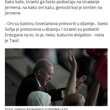
Kako kaže, Izraelci ga često podsećaju na stradanje
Jermena, na kako oni kažu, genocid koji je izvršen na
Jermene.
- Oni su baštinu čovečanstva pretvorili u džamije... Sveta
Sofija je pretvorena u džamiju. I Izraelci su podsetili
Erdogana na to, to je, neko, kulturno divljaštvo - rekla
je Tasić.
FOTO: TANJUG AP/MARKUS SCHREIBER (STF)