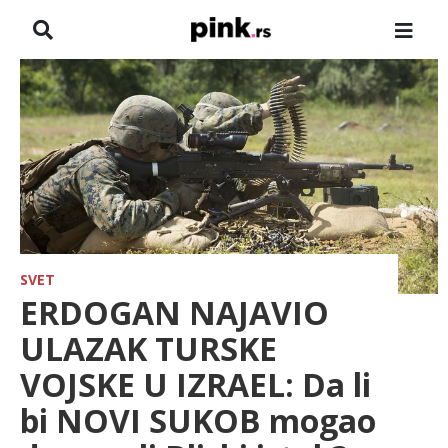
NASLOVNA
VESTI
ZADRUGA
SHOWBIZ
HRONIKA
SVET
ERDOGAN NAJAVIO
FARMERI
ULAZAK TURSKE
VOJSKE U IZRAEL: Da li
TV
bi NOVI SUKOB mogao
SPORT