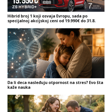
Hibrid broj 1 koji osvaja Evropu, sada po
specijalnoj akcijskoj ceni od 19.990€ do 31.8.
Da li deca nasleđuju otpornost na stres? Evo šta
kaže nauka