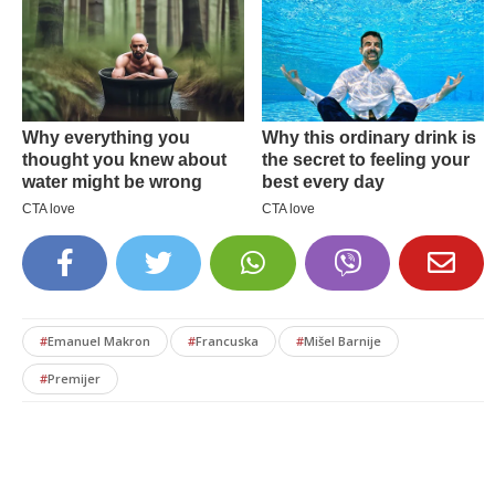
#
Emanuel Makron
#
Francuska
#
Mišel Barnije
#
Premijer