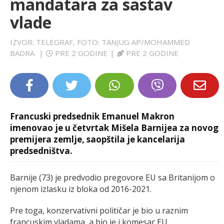
mandatara za sastav
LIFESTYLE
vlade
EXTRA
IZVOR: TELEGRAF, FOTO: TANJUG AP/MOHAMMED
BADRA
|
PRE 2 GODINE
|
PRE 2 GODINE
Francuski predsednik Emanuel Makron
imenovao je u četvrtak Mišela Barnijea za novog
premijera zemlje, saopštila je kancelarija
predsedništva.
Barnije (73) je predvodio pregovore EU sa Britanijom o
njenom izlasku iz bloka od 2016-2021.
Pre toga, konzervativni političar je bio u raznim
francuskim vladama, a bio je i komesar EU.