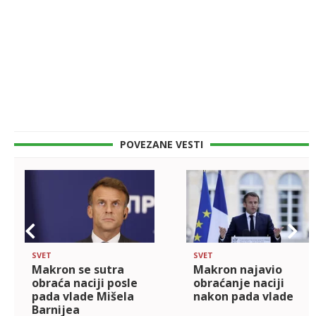
POVEZANE VESTI
SVET
SVET
Makron se sutra
Makron najavio
obraća naciji posle
obraćanje naciji
pada vlade Mišela
nakon pada vlade
Barnijea