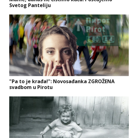
Svetog Panteliju
"Pa to je krađa!": Novosađanka ZGROŽENA
svadbom u Pirotu