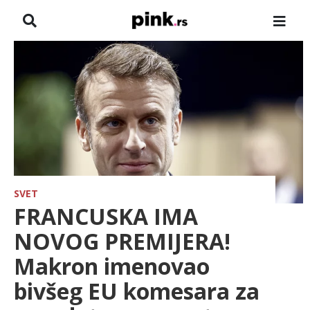
NASLOVNA
VESTI
ZADRUGA
SHOWBIZ
HRONIKA
SVET
FRANCUSKA IMA
FARMERI
NOVOG PREMIJERA!
Makron imenovao
TV
bivšeg EU komesara za
SPORT