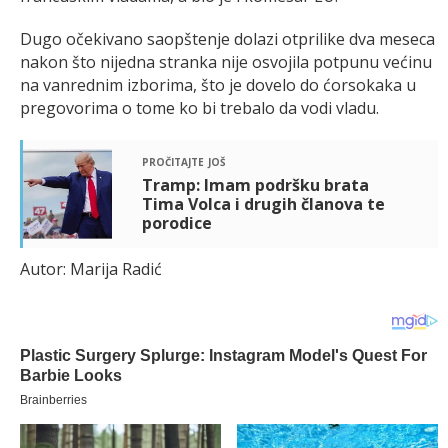
Dugo očekivano saopštenje dolazi otprilike dva meseca
nakon što nijedna stranka nije osvojila potpunu većinu
na vanrednim izborima, što je dovelo do ćorsokaka u
pregovorima o tome ko bi trebalo da vodi vladu.
pročitajte još
Tramp: Imam podršku brata
Tima Volca i drugih članova te
porodice
Autor: Marija Radić