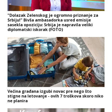
"Dolazak Zelenskog je ogromno priznanje za
Srbiju!" Bivša ambasadorka usred emisije
sasekla opoziciju: Srbija je napravila veliki
diplomatski iskorak (FOTO)
Većina građana izgubi novac pre nego što
stigne na letovanje - ovih 7 troškova skoro niko
ne planira