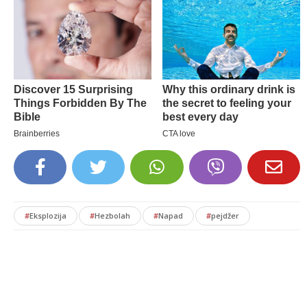
#
Eksplozija
#
Hezbolah
#
Napad
#
pejdžer