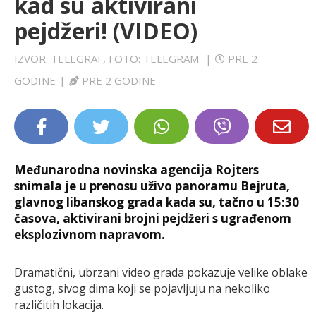
kad su aktivirani
LIFESTYLE
pejdžeri! (VIDEO)
EXTRA
IZVOR: TELEGRAF, FOTO: TELEGRAM
|
PRE 2
GODINE
|
PRE 2 GODINE
Međunarodna novinska agencija Rojters
snimala je u prenosu uživo panoramu Bejruta,
glavnog libanskog grada kada su, tačno u 15:30
časova, aktivirani brojni pejdžeri s ugrađenom
eksplozivnom napravom.
Dramatični, ubrzani video grada pokazuje velike oblake
gustog, sivog dima koji se pojavljuju na nekoliko
različitih lokacija.