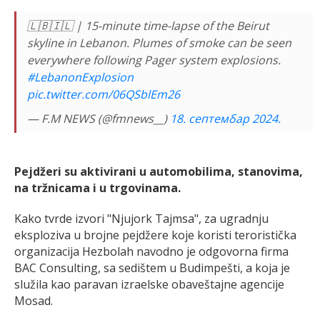
🇱🇧🇮🇱 | 15-minute time-lapse of the Beirut
skyline in Lebanon. Plumes of smoke can be seen
everywhere following Pager system explosions.
#LebanonExplosion
pic.twitter.com/06QSblEm26
— F.M NEWS (@fmnews__)
18. септембар 2024.
Pejdžeri su aktivirani u automobilima, stanovima,
na tržnicama i u trgovinama.
Kako tvrde izvori "Njujork Tajmsa", za ugradnju
eksploziva u brojne pejdžere koje koristi teroristička
organizacija Hezbolah navodno je odgovorna firma
BAC Consulting, sa sedištem u Budimpešti, a koja je
služila kao paravan izraelske obaveštajne agencije
Mosad.