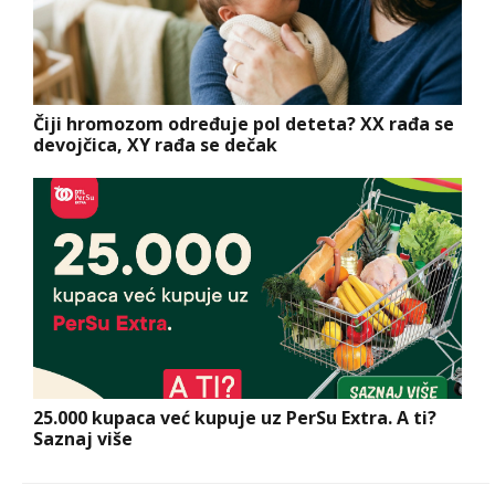
Čiji hromozom određuje pol deteta? XX rađa se
devojčica, XY rađa se dečak
25.000 kupaca već kupuje uz PerSu Extra. A ti?
Saznaj više