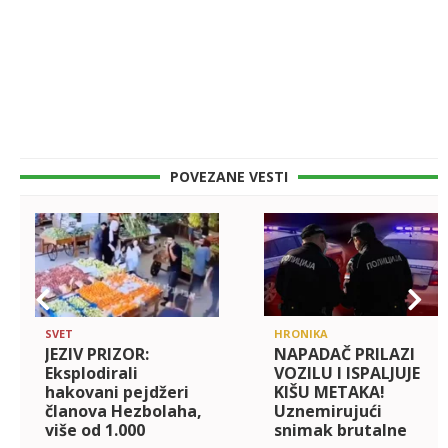
POVEZANE VESTI
SVET
HRONIKA
JEZIV PRIZOR:
NAPADAČ PRILAZI
Eksplodirali
VOZILU I ISPALJUJE
hakovani pejdžeri
KIŠU METAKA!
članova Hezbolaha,
Uznemirujući
više od 1.000
snimak brutalne