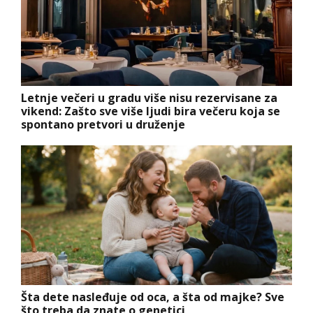
Letnje večeri u gradu više nisu rezervisane za
vikend: Zašto sve više ljudi bira večeru koja se
spontano pretvori u druženje
Šta dete nasleđuje od oca, a šta od majke? Sve
što treba da znate o genetici