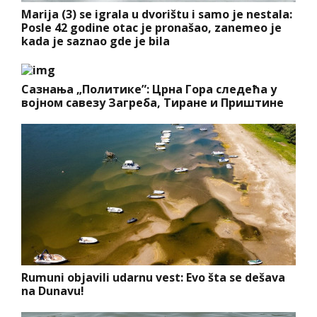
Marija (3) se igrala u dvorištu i samo je nestala:
Posle 42 godine otac je pronašao, zanemeo je
kada je saznao gde je bila
Сазнања „Политике”: Црна Гора следећа у
војном савезу Загреба, Тиране и Приштине
Rumuni objavili udarnu vest: Evo šta se dešava
na Dunavu!