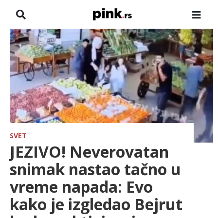
NASLOVNA
VESTI
ZADRUGA
SHOWBIZ
HRONIKA
SVET
JEZIVO! Neverovatan
FARMERI
snimak nastao tačno u
vreme napada: Evo
TV
kako je izgledao Bejrut
SPORT