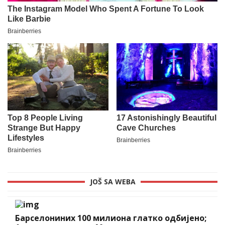
JOŠ SA WEBA
Барселониних 100 милиона глатко одбијено;