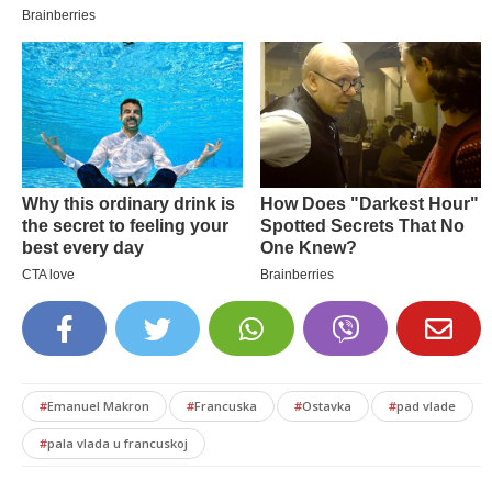
#
Emanuel Makron
#
Francuska
#
Ostavka
#
pad vlade
#
pala vlada u francuskoj