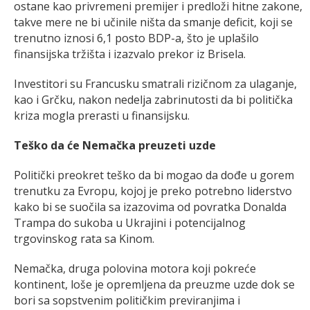
ostane kao privremeni premijer i predloži hitne zakone,
takve mere ne bi učinile ništa da smanje deficit, koji se
trenutno iznosi 6,1 posto BDP-a, što je uplašilo
finansijska tržišta i izazvalo prekor iz Brisela.
Investitori su Francusku smatrali rizičnom za ulaganje,
kao i Grčku, nakon nedelja zabrinutosti da bi politička
kriza mogla prerasti u finansijsku.
Teško da će Nemačka preuzeti uzde
Politički preokret teško da bi mogao da dođe u gorem
trenutku za Evropu, kojoj je preko potrebno liderstvo
kako bi se suočila sa izazovima od povratka Donalda
Trampa do sukoba u Ukrajini i potencijalnog
trgovinskog rata sa Kinom.
Nemačka, druga polovina motora koji pokreće
kontinent, loše je opremljena da preuzme uzde dok se
bori sa sopstvenim političkim previranjima i