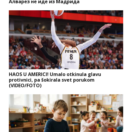
Алварез не иде из Мадрида
HAOS U AMERICI! Umalo otkinula glavu
protivnici, pa šokirala svet porukom
(VIDEO/FOTO)