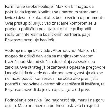
Formiranje široke koalicije : Makron bi mogao da
pokuša da izgradi koaliciju sa umerenim strankama i
levice i desnice kako bi obezbedio većinu u parlamentu.
Ovaj pristup bi uključivao značajne kompromise u
pogledu političkih pozicija kako bi se prilagodili
različitim interesima koalicionih partnera, pa je
Brijanson ocenjuje kao lošu.
Vođenje manjinske vlade : Alternativno, Makron bi
mogao da odluči da vlada sa manjinskom vladom,
tražeći podršku od slučaja do slučaja za svaki deo
zakona. Ova strategija bi zahtevala opsežne pregovore
i mogla bi da dovede do zakonodavnog zastoja ako se
ne može postići konsenzus, naročito ako premijera
potraži u redovima ekstremnih desničara ili levičara, te
Brijanson navodi da je ova opcija gora od prve.
Podnošenje ostavke: Kao najdrastičniju meru i najgoru
opciju, Makron može da podnese ostavku i raspusti