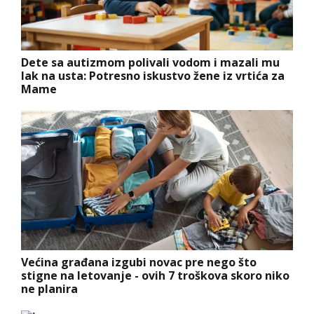
Dete sa autizmom polivali vodom i mazali mu
lak na usta: Potresno iskustvo žene iz vrtića za
Mame
Većina građana izgubi novac pre nego što
stigne na letovanje - ovih 7 troškova skoro niko
ne planira