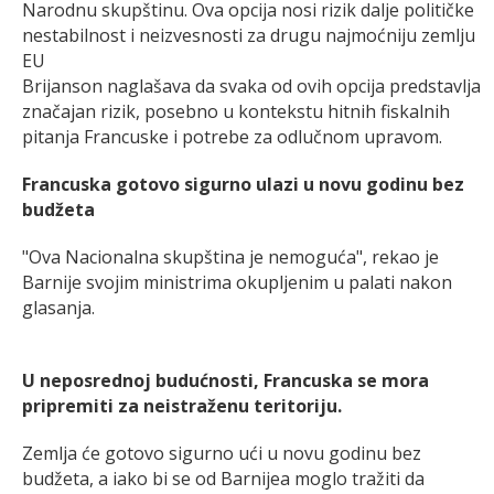
Narodnu skupštinu. Ova opcija nosi rizik dalje političke
nestabilnost i neizvesnosti za drugu najmoćniju zemlju
EU
Brijanson naglašava da svaka od ovih opcija predstavlja
značajan rizik, posebno u kontekstu hitnih fiskalnih
pitanja Francuske i potrebe za odlučnom upravom.
Francuska gotovo sigurno ulazi u novu godinu bez
budžeta
"Ova Nacionalna skupština je nemoguća", rekao je
Barnije svojim ministrima okupljenim u palati nakon
glasanja.
U neposrednoj budućnosti, Francuska se mora
pripremiti za neistraženu teritoriju.
Zemlja će gotovo sigurno ući u novu godinu bez
budžeta, a iako bi se od Barnijea moglo tražiti da