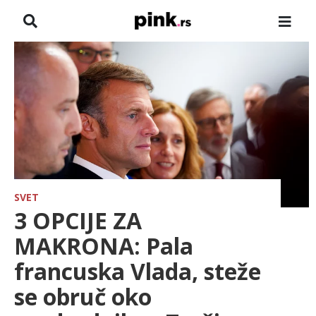
NASLOVNA
VESTI
ZADRUGA
SHOWBIZ
HRONIKA
SVET
3 OPCIJE ZA
FARMERI
MAKRONA: Pala
francuska Vlada, steže
TV
se obruč oko
SPORT