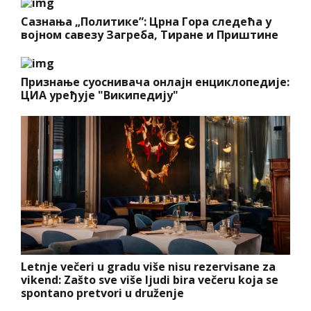
Сазнања „Политике”: Црна Гора следећа у
војном савезу Загреба, Тиране и Приштине
Признање суоснивача онлајн енциклопедије:
ЦИА уређује "Википедију"
Letnje večeri u gradu više nisu rezervisane za
vikend: Zašto sve više ljudi bira večeru koja se
spontano pretvori u druženje