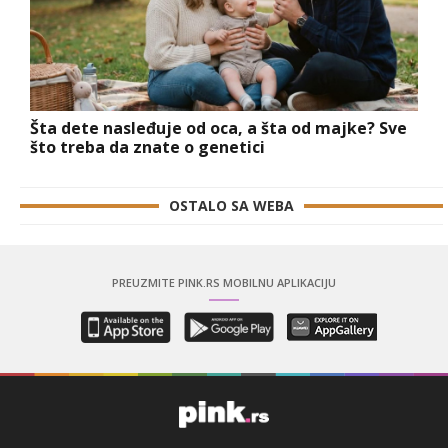
Šta dete nasleđuje od oca, a šta od majke? Sve
što treba da znate o genetici
OSTALO SA WEBA
PREUZMITE PINK.RS MOBILNU APLIKACIJU