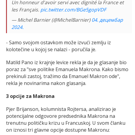
Un honneur d'avoir servi avec dignité la France et
les Français.
pic.twitter.com/BGe5gopVDF
— Michel Barnier (@MichelBarnier)
04. децембар
2024.
- Samo svojom ostavkom može izvući zemlju iz
kolotečine u kojoj se nalazi - poručila je.
Matild Pano iz krajnje levice rekla je da je glasanje bio
poraz za "sve politike Emanuela Makrona. Kako bismo
prekinuli zastoj, tražimo da Emanuel Makron ode",
rekla je novinarima nakon glasanja.
3 opcije za Makrona
Pjer Brijanson, kolumnista Rojtersa, analizirao je
potencijalne odgovore predsednika Makrona na
trenutnu političku krizu u Francuskoj. U svom članku
on iznosi tri glavne opcije dostupne Makronu: