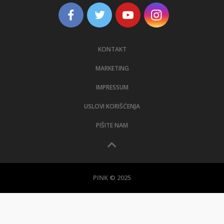
KONTAKT
MARKETING
IMPRESSUM
USLOVI KORIŠĆENJA
PIŠITE NAM
PINK © 2025