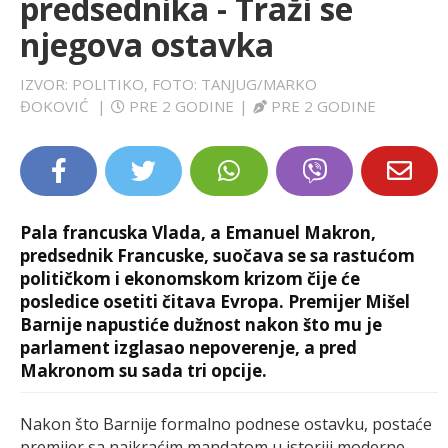
predsednika - Traži se
LIFESTYLE
njegova ostavka
EXTRA
IZVOR: POLITIKO, FOTO: TANJUG/MARKO
ĐOKOVIĆ
|
PRE 2 GODINE
|
PRE 2 GODINE
Pala francuska Vlada, a Emanuel Makron,
predsednik Francuske, suočava se sa rastućom
političkom i ekonomskom krizom čije će
posledice osetiti čitava Evropa. Premijer Mišel
Barnije napustiće dužnost nakon što mu je
parlament izglasao nepoverenje, a pred
Makronom su sada tri opcije.
Nakon što Barnije formalno podnese ostavku, postaće
premijer sa najkraćim mandatom u istoriji moderne