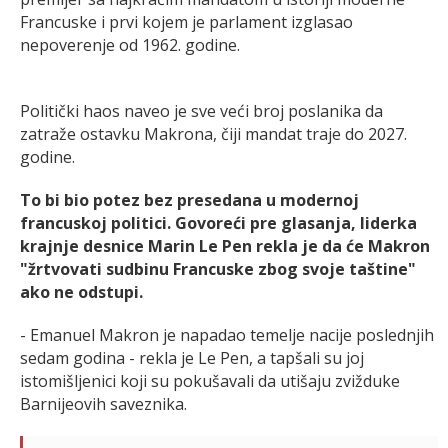
Francuske i prvi kojem je parlament izglasao
nepoverenje od 1962. godine.
Politički haos naveo je sve veći broj poslanika da
zatraže ostavku Makrona, čiji mandat traje do 2027.
godine.
To bi bio potez bez presedana u modernoj
francuskoj politici. Govoreći pre glasanja, liderka
krajnje desnice Marin Le Pen rekla je da će Makron
"žrtvovati sudbinu Francuske zbog svoje taštine"
ako ne odstupi.
- Emanuel Makron je napadao temelje nacije poslednjih
sedam godina - rekla je Le Pen, a tapšali su joj
istomišljenici koji su pokušavali da utišaju zvižduke
Barnijeovih saveznika.