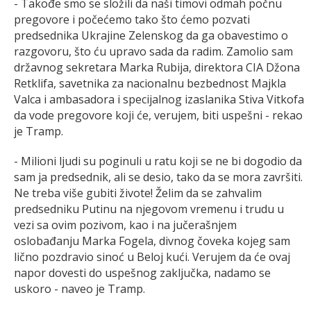
- Takođe smo se složili da naši timovi odmah počnu
pregovore i počećemo tako što ćemo pozvati
predsednika Ukrajine Zelenskog da ga obavestimo o
razgovoru, što ću upravo sada da radim. Zamolio sam
državnog sekretara Marka Rubija, direktora CIA Džona
Retklifa, savetnika za nacionalnu bezbednost Majkla
Valca i ambasadora i specijalnog izaslanika Stiva Vitkofa
da vode pregovore koji će, verujem, biti uspešni - rekao
je Tramp.
- Milioni ljudi su poginuli u ratu koji se ne bi dogodio da
sam ja predsednik, ali se desio, tako da se mora završiti.
Ne treba više gubiti živote! Želim da se zahvalim
predsedniku Putinu na njegovom vremenu i trudu u
vezi sa ovim pozivom, kao i na jučerašnjem
oslobađanju Marka Fogela, divnog čoveka kojeg sam
lično pozdravio sinoć u Beloj kući. Verujem da će ovaj
napor dovesti do uspešnog zaključka, nadamo se
uskoro - naveo je Tramp.