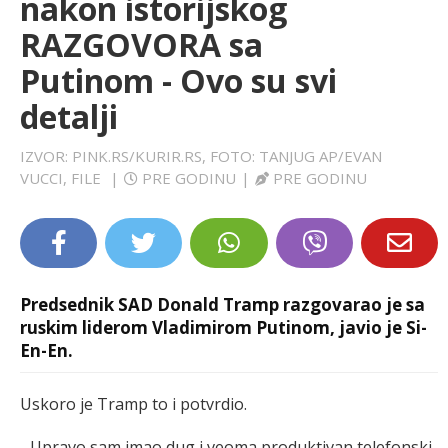
nakon istorijskog
LIFESTYLE
RAZGOVORA sa
Putinom - Ovo su svi
EXTRA
detalji
IZVOR: PINK.RS/KURIR.RS, FOTO: TANJUG AP/EVAN
VUCCI, FILE
|
PRE GODINU
|
PRE GODINU
Predsednik SAD Donald Tramp razgovarao je sa
ruskim liderom Vladimirom Putinom, javio je Si-
En-En.
Uskoro je Tramp to i potvrdio.
- Upravo sam imao dug i veoma produktivan telefonski