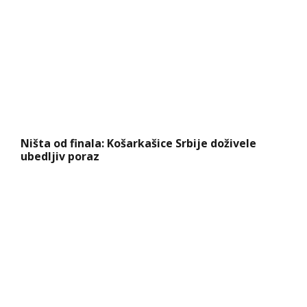
Ništa od finala: Košarkašice Srbije doživele
ubedljiv poraz
Сазнања „Политике”: Црна Гора следећа у
војном савезу Загреба, Тиране и Приштине