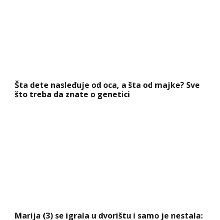
što treba da znate o genetici
Marija (3) se igrala u dvorištu i samo je nestala:
Posle 42 godine otac je pronašao, zanemeo je
kada je saznao gde je bila