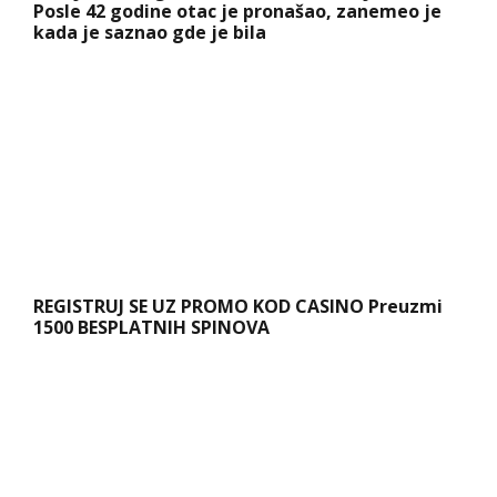
REGISTRUJ SE UZ PROMO KOD CASINO Preuzmi
1500 BESPLATNIH SPINOVA
Evo u kojim banjama važi vaučer od 10.000
dinara - kompletan spisak destinacija u Srbiji