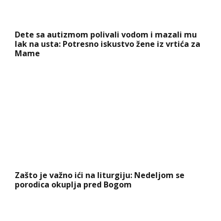
Zašto je važno ići na liturgiju: Nedeljom se
porodica okuplja pred Bogom
Šta dete nasleđuje od oca, a šta od majke? Sve