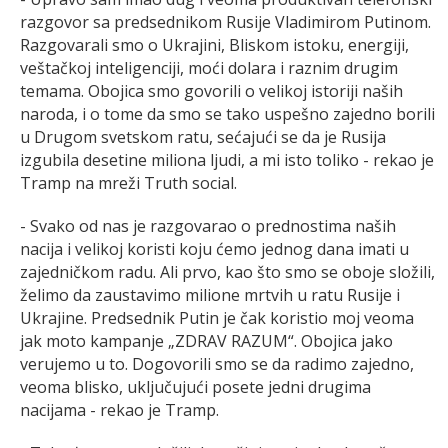
razgovor sa predsednikom Rusije Vladimirom Putinom.
Razgovarali smo o Ukrajini, Bliskom istoku, energiji,
veštačkoj inteligenciji, moći dolara i raznim drugim
temama. Obojica smo govorili o velikoj istoriji naših
naroda, i o tome da smo se tako uspešno zajedno borili
u Drugom svetskom ratu, sećajući se da je Rusija
izgubila desetine miliona ljudi, a mi isto toliko - rekao je
Tramp na mreži Truth social.
- Svako od nas je razgovarao o prednostima naših
nacija i velikoj koristi koju ćemo jednog dana imati u
zajedničkom radu. Ali prvo, kao što smo se oboje složili,
želimo da zaustavimo milione mrtvih u ratu Rusije i
Ukrajine. Predsednik Putin je čak koristio moj veoma
jak moto kampanje „ZDRAV RAZUM“. Obojica jako
verujemo u to. Dogovorili smo se da radimo zajedno,
veoma blisko, uključujući posete jedni drugima
nacijama - rekao je Tramp.