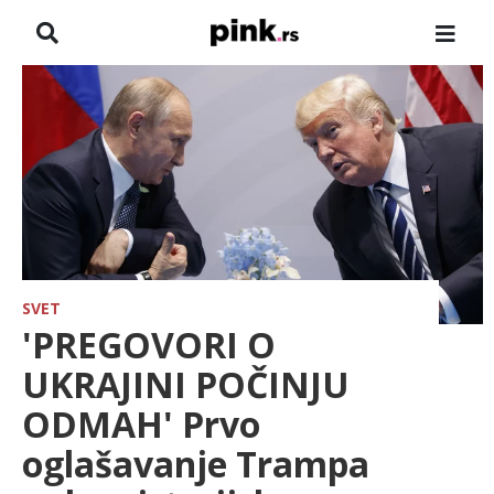
NASLOVNA
VESTI
ZADRUGA
SHOWBIZ
HRONIKA
SVET
'PREGOVORI O
FARMERI
UKRAJINI POČINJU
ODMAH' Prvo
TV
oglašavanje Trampa
SPORT