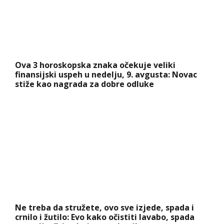
Ne treba da stružete, ovo sve izjede, spada i
crnilo i žutilo: Evo kako očistiti lavabo, spada
sva prljavština koja se nakupila