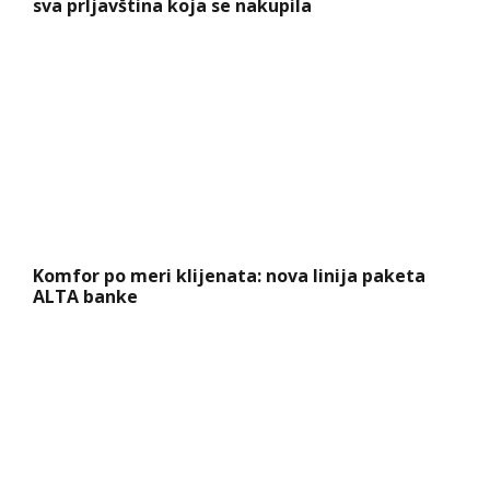
Komfor po meri klijenata: nova linija paketa
ALTA banke
Dete sa autizmom polivali vodom i mazali mu
lak na usta: Potresno iskustvo žene iz vrtića za
Mame