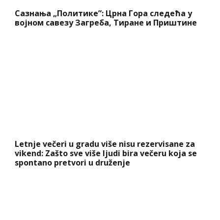
Letnje večeri u gradu više nisu rezervisane za
vikend: Zašto sve više ljudi bira večeru koja se
spontano pretvori u druženje
Ova 3 horoskopska znaka očekuje veliki
finansijski uspeh u nedelju, 9. avgusta: Novac
stiže kao nagrada za dobre odluke