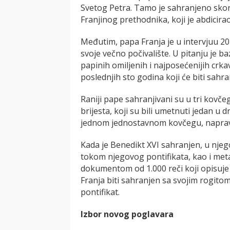
Svetog Petra. Tamo je sahranjeno skor
Franjinog prethodnika, koji je abdicira
Međutim, papa Franja je u intervjuu 20
svoje večno počivalište. U pitanju je b
papinih omiljenih i najposećenijih crka
poslednjih sto godina koji će biti sahr
Raniji pape sahranjivani su u tri kov
brijesta, koji su bili umetnuti jedan u
jednom jednostavnom kovčegu, napravl
Kada je Benedikt XVI sahranjen, u njeg
tokom njegovog pontifikata, kao i met
dokumentom od 1.000 reči koji opisuje n
Franja biti sahranjen sa svojim rogitom,
pontifikat.
Izbor novog poglavara