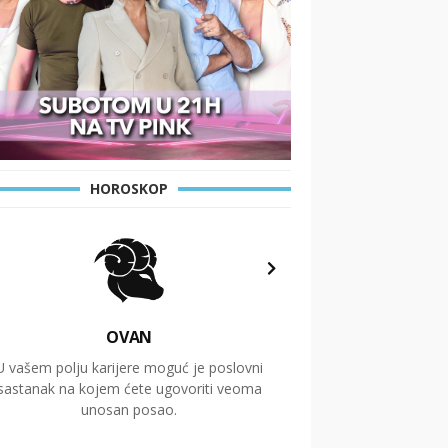
HOROSKOP
OVAN
U vašem polju karijere moguć je poslovni
Putovanja i čitav niz
sastanak na kojem ćete ugovoriti veoma
glavnu temu ovog 
unosan posao.
temelje dugoro