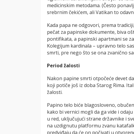
medicinskim metodama. (Često ponavlja
srebrnim čekićem, ali Vatikan to odavno
Kada papa ne odgovori, prema tradiciji,
pečat za papinske dokumente, biva ošt
pontifikata, a papinski apartmani se 
Kolegijum kardinala – upravno telo sas
smrti, pre nego što se ona zvanično s
Period žalosti
Nakon papine smrti otpočeće devet dana
koji potiče još iz doba Starog Rima. It
žalosti.
Papino telo biće blagosloveno, obučeno
kako bi vernici mogli da ga vide i odaju
u red, uključujući strane državnike i sv
na uzdignutu platformu zvanu katafalk,
predviđaju da će on počivati u otvor