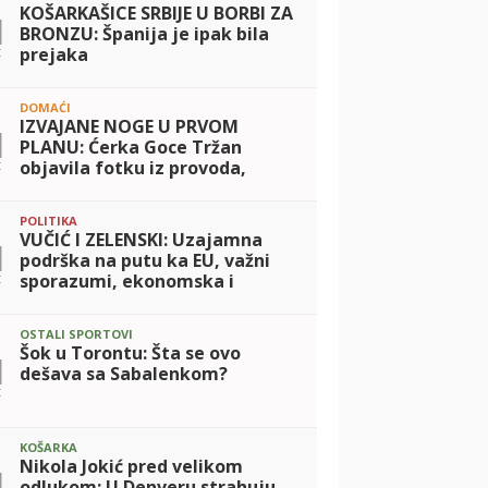
KOŠARKAŠICE SRBIJE U BORBI ZA
1
BRONZU: Španija je ipak bila
t
prejaka
DOMAĆI
IZVAJANE NOGE U PRVOM
1
PLANU: Ćerka Goce Tržan
t
objavila fotku iz provoda,
mreže se usijale zbog Lene!
(FOTO)
POLITIKA
VUČIĆ I ZELENSKI: Uzajamna
1
podrška na putu ka EU, važni
t
sporazumi, ekonomska i
humanitarna saradnja
OSTALI SPORTOVI
Šok u Torontu: Šta se ovo
1
dešava sa Sabalenkom?
t
KOŠARKA
Nikola Jokić pred velikom
1
odlukom: U Denveru strahuju