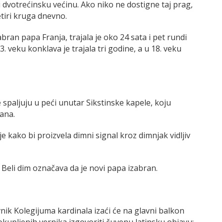
i dvotrećinsku većinu. Ako niko ne dostigne taj prag,
tiri kruga dnevno.
abran papa Franja, trajala je oko 24 sata i pet rundi
3. veku konklava je trajala tri godine, a u 18. veku
e spaljuju u peći unutar Sikstinske kapele, koju
kana.
kako bi proizvela dimni signal kroz dimnjak vidljiv
. Beli dim označava da je novi papa izabran.
ik Kolegijuma kardinala izaći će na glavni balkon
okupljenih vernika izgovoriti čuvenu latinsku objavu: