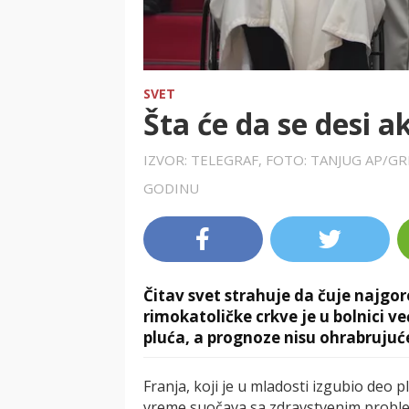
SVET
Šta će da se desi 
IZVOR: TELEGRAF, FOTO: TANJUG AP/
GODINU
Čitav svet strahuje da čuje najgor
rimokatoličke crkve je u bolnici 
pluća, a prognoze nisu ohrabrujuće
Franja, koji je u mladosti izgubio deo p
vreme suočava sa zdravstvenim proble