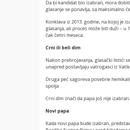
Da bi kandidat bio izabran, mora dobit
glasanje se ponavlja, sa maksimalno če
Konklava iz 2013. godine, na kojoj je iz
glasanja, ali proces može biti duži – u 1
čak četiri meseca.
Crni ili beli dim
Nakon prebrojavanja, glasački listići s
unapred postavljaju vatrogasci iz Vati
Druga peć sagoreva posebne hemikalije 
spolja:
Crni dim znači da papa još nije izabran
Novi papa
Kada novi papa bude izabran, predstavn
Bazilike Svetog Petra i pred hiljadama 