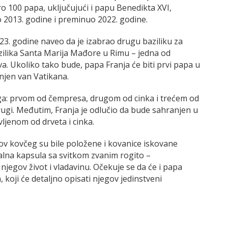
o 100 papa, uključujući i papu Benedikta XVI,
o 2013. godine i preminuo 2022. godine.
23. godine naveo da je izabrao drugu baziliku za
azilika Santa Marija Mađore u Rimu – jedna od
va. Ukoliko tako bude, papa Franja će biti prvi papa u
anjen van Vatikana.
čega: prvom od čempresa, drugom od cinka i trećem od
 drugi. Međutim, Franja je odlučio da bude sahranjen u
jenom od drveta i cinka.
ov kovčeg su bile položene i kovanice iskovane
alna kapsula sa svitkom zvanim rogito –
jegov život i vladavinu. Očekuje se da će i papa
 koji će detaljno opisati njegov jedinstveni