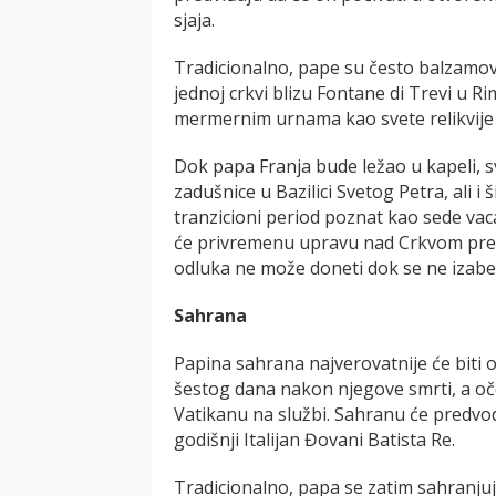
sjaja.
Tradicionalno, pape su često balzamov
jednoj crkvi blizu Fontane di Trevi u R
mermernim urnama kao svete relikvije –
Dok papa Franja bude ležao u kapeli, 
zadušnice u Bazilici Svetog Petra, ali i
tranzicioni period poznat kao sede vaca
će privremenu upravu nad Crkvom preuz
odluka ne može doneti dok se ne izabe
Sahrana
Papina sahrana najverovatnije će biti
šestog dana nakon njegove smrti, a oč
Vatikanu na službi. Sahranu će predvod
godišnji Italijan Đovani Batista Re.
Tradicionalno, papa se zatim sahranju