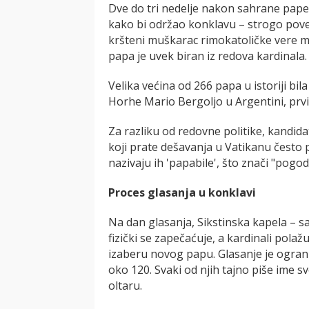
Dve do tri nedelje nakon sahrane pape,
kako bi održao konklavu – strogo pover
kršteni muškarac rimokatoličke vere mo
papa je uvek biran iz redova kardinala.
Velika većina od 266 papa u istoriji bi
Horhe Mario Bergoljo u Argentini, prvi
Za razliku od redovne politike, kandid
koji prate dešavanja u Vatikanu često p
nazivaju ih 'papabile', što znači "pogod
Proces glasanja u konklavi
Na dan glasanja, Sikstinska kapela – s
fizički se zapečaćuje, a kardinali polaž
izaberu novog papu. Glasanje je ograni
oko 120. Svaki od njih tajno piše ime sv
oltaru.