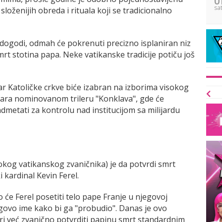
sa
loženijih obreda i rituala koji se tradicionalno
dogodi, odmah će pokrenuti precizno isplaniran niz
rt stotina papa. Neke vatikanske tradicije potiču još
ar Katoličke crkve biće izabran na izborima visokog
kara nominovanom trileru "Konklava", gde će
admetati za kontrolu nad institucijom sa milijardu
okog vatikanskog zvaničnika) je da potvrdi smrt
 kardinal Kevin Ferel.
o će Ferel posetiti telo pape Franje u njegovoj
njegovo ime kako bi ga "probudio". Danas je ovo
ari već zvanično potvrditi papinu smrt standardnim