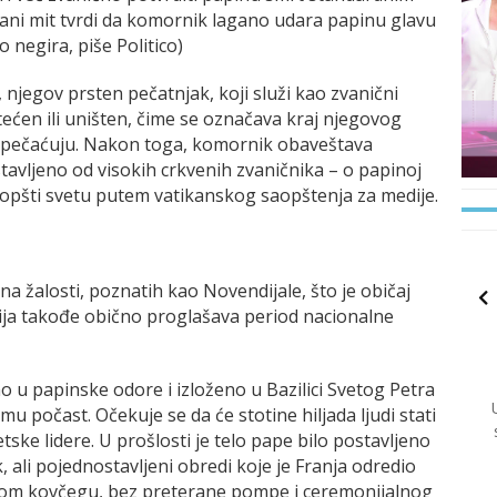
ni mit tvrdi da komornik lagano udara papinu glavu
 negira, piše Politico)
 njegov prsten pečatnjak, koji služi kao zvanični
ećen ili uništen, čime se označava kraj njegovog
zapečaćuju. Nakon toga, komornik obaveštava
tavljeno od visokih crkvenih zvaničnika – o papinoj
aopšti svetu putem vatikanskog saopštenja za medije.
 žalosti, poznatih kao Novendijale, što je običaj
alija takođe obično proglašava period nacionalne
 u papinske odore i izloženo u Bazilici Svetog Petra
 mu počast. Očekuje se da će stotine hiljada ljudi stati
etske lidere. U prošlosti je telo pape bilo postavljeno
 ali pojednostavljeni obredi koje je Franja odredio
enom kovčegu, bez preterane pompe i ceremonijalnog