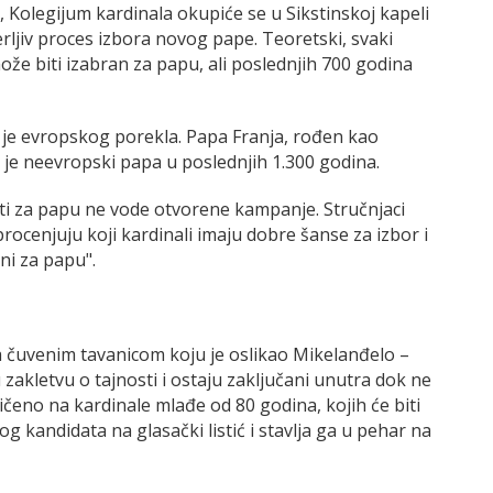
 Kolegijum kardinala okupiće se u Sikstinskoj kapeli
ljiv proces izbora novog pape. Teoretski, svaki
že biti izabran za papu, ali poslednjih 700 godina
la je evropskog porekla. Papa Franja, rođen kao
 je neevropski papa u poslednjih 1.300 godina.
ati za papu ne vode otvorene kampanje. Stručnjaci
rocenjuju koji kardinali imaju dobre šanse za izbor i
ni za papu".
a čuvenim tavanicom koju je oslikao Mikelanđelo –
u zakletvu o tajnosti i ostaju zaključani unutra dok ne
čeno na kardinale mlađe od 80 godina, kojih će biti
og kandidata na glasački listić i stavlja ga u pehar na