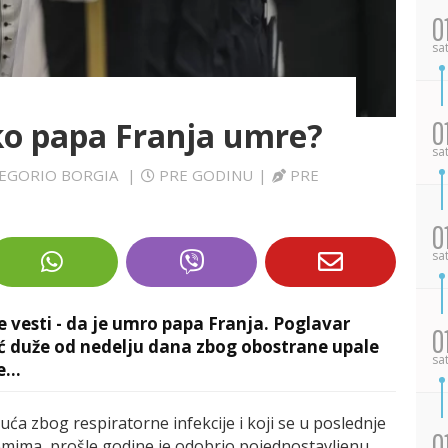
0
sa
ako papa Franja umre?
0
sa
GREGORIO BORGIA
|
PRE GODINU
|
PRE
0
sa
e vesti - da je umro papa Franja. Poglavar
0
već duže od nedelju dana zbog obostrane upale
sa
...
luća zbog respiratorne infekcije i koji se u poslednje
0
mima, prošle godine je odobrio pojednostavljenu