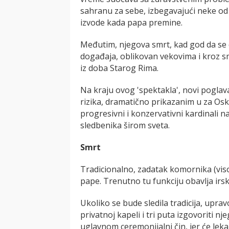
sahranu za sebe, izbegavajući neke od s
izvode kada papa preminе.
Međutim, njegova smrt, kad god da se 
događaja, oblikovan vekovima i kroz sm
iz doba Starog Rima.
Na kraju ovog 'spektakla', novi poglav
rizika, dramatično prikazanim u za Os
progresivni i konzervativni kardinali n
sledbenika širom sveta.
Smrt
Tradicionalno, zadatak komornika (vis
pape. Trenutno tu funkciju obavlja irski
Ukoliko se bude sledila tradicija, uprav
privatnoj kapeli i tri puta izgovoriti 
uglavnom ceremonijalni čin, jer će lek