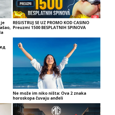
 je
REGISTRUJ SE UZ PROMO KOD CASINO
našao,
Preuzmi 1500 BESPLATNIH SPINOVA
la
ред
Ne može im niko ništa: Ova 2 znaka
horoskopa čuvaju anđeli