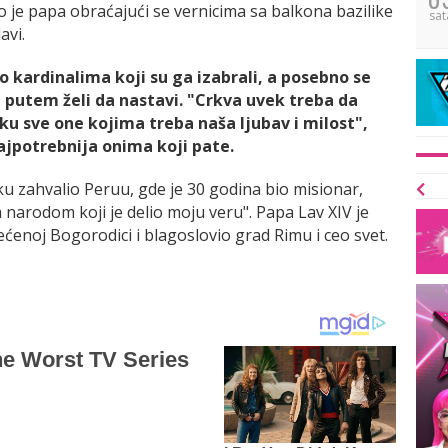
 je papa obraćajući se vernicima sa balkona bazilike
sat
avi.
o kardinalima koji su ga izabrali, a posebno se
m putem želi da nastavi. "Crkva uvek treba da
u sve one kojima treba naša ljubav i milost",
najpotrebnija onima koji pate.
u zahvalio Peruu, gde je 30 godina bio misionar,
 narodom koji je delio moju veru". Papa Lav XIV je
enoj Bogorodici i blagoslovio grad Rimu i ceo svet.