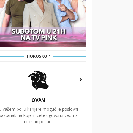
HOROSKOP
OVAN
U vašem polju karijere moguć je poslovni
Putovanja i čitav niz
sastanak na kojem ćete ugovoriti veoma
glavnu temu ovog 
unosan posao.
temelje dugoro