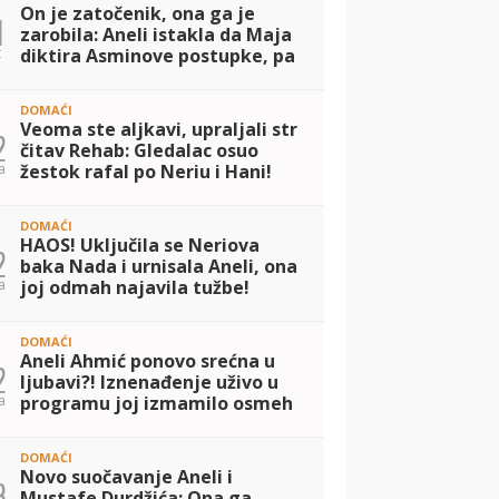
On je zatočenik, ona ga je
1
zarobila: Aneli istakla da Maja
t
diktira Asminove postupke, pa
iznela tvrdju da su ga se
prijatelji odrekli! (VIDEO)
DOMAĆI
Veoma ste aljkavi, upraljali str
2
čitav Rehab: Gledalac osuo
a
žestok rafal po Neriu i Hani!
(VIDEO)
DOMAĆI
HAOS! Uključila se Neriova
2
baka Nada i urnisala Aneli, ona
a
joj odmah najavila tužbe!
(VIDEO)
DOMAĆI
Aneli Ahmić ponovo srećna u
2
ljubavi?! Iznenađenje uživo u
a
programu joj izmamilo osmeh
na licu, a evo šta je pisalo na
ceduljici koju je dobila! (VIDEO
DOMAĆI
Novo suočavanje Aneli i
3
Mustafe Durdžića: Ona ga