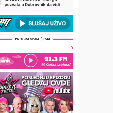
a
pozvala u Dubrovnik da vidi
Noru, a on ODBIO! Ovo je
razlog (VIDEO)
PROGRAMSKA ŠEMA