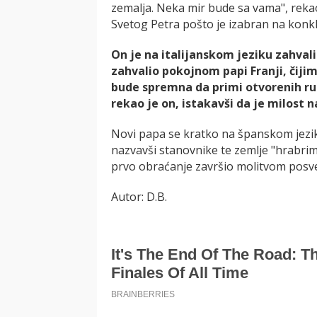
zemalja. Neka mir bude sa vama", rekao
Svetog Petra pošto je izabran na konkl
On je na italijanskom jeziku zahvali
zahvalio pokojnom papi Franji, čiji
bude spremna da primi otvorenih ruk
rekao je on, istakavši da je milost 
Novi papa se kratko na španskom jezik
nazvavši stanovnike te zemlje "hrabrim
prvo obraćanje završio molitvom posveć
Autor: D.B.