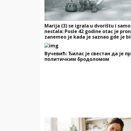
Marija (3) se igrala u dvorištu i samo
nestala: Posle 42 godine otac je pro
zanemeo je kada je saznao gde je bi
Вучевић: Ђилас је свестан да је п
политичким бродоломом