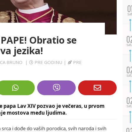
0
sa
APE! Obratio se
0
sat
va jezika!
LUCA BRUNO
|
PRE GODINU
|
PRE
0
sat
0
e papa Lav XIV pozvao je večeras, u prvom
sat
enje mostova među ljudima.
srca i dođe do vaših porodica, svih naroda i svih
0