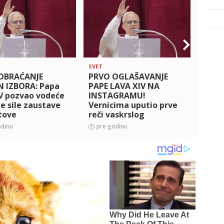
SVET
SVET
OBRAĆANJE
PRVO OGLAŠAVANJE
IDE 
 IZBORA: Papa
PAPE LAVA XIV NA
VREM
V pozvao vodeće
INSTAGRAMU!
koji 
e sile zaustave
Vernicima uputio prve
nosio
tove
reči vaskrslog
Spasitelja
odinu
pre godinu
pre 