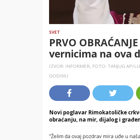
SVET
PRVO OBRAĆANJE P
vernicima na ova d
IZVOR: INFORMER, FOTO: TANJUG AP/
GODINU
Novi poglavar Rimokatoličke crkv
obraćanju, na mir, dijalog i građ
"Želim da ovaj pozdrav mira uđe u naša 