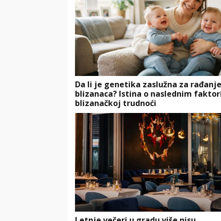
Da li je genetika zaslužna za rađanj
blizanaca? Istina o naslednim faktor
blizanačkoj trudnoći
Letnje večeri u gradu više nisu