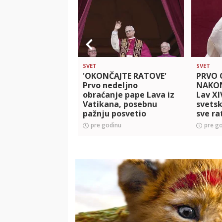
SVET
SVET
'OKONČAJTE RATOVE'
PRVO 
Prvo nedeljno
NAKON
obraćanje pape Lava iz
Lav XI
Vatikana, posebnu
svetsk
pažnju posvetio
sve ra
Ukrajini i Gazi
pre godinu
pre g