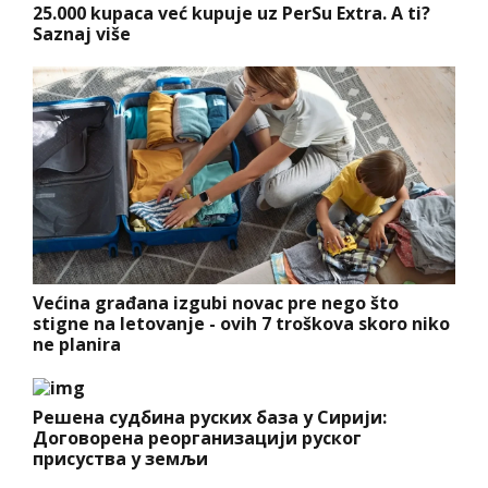
25.000 kupaca već kupuje uz PerSu Extra. A ti?
Saznaj više
Većina građana izgubi novac pre nego što
stigne na letovanje - ovih 7 troškova skoro niko
ne planira
Решена судбина руских база у Сирији:
Договорена реорганизацији руског
присуства у земљи