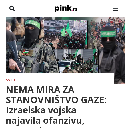
NASLOVNA
VESTI
ZADRUGA
SHOWBIZ
HRONIKA
SVET
NEMA MIRA ZA
FARMERI
STANOVNIŠTVO GAZE:
Izraelska vojska
TV
najavila ofanzivu,
SPORT