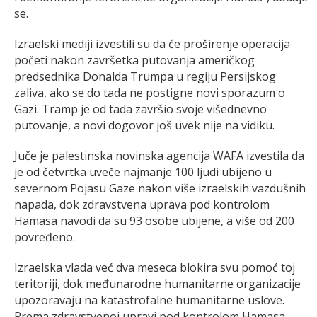
se.
Izraelski mediji izvestili su da će proširenje operacija
početi nakon završetka putovanja američkog
predsednika Donalda Trumpa u regiju Persijskog
zaliva, ako se do tada ne postigne novi sporazum o
Gazi. Tramp je od tada završio svoje višednevno
putovanje, a novi dogovor još uvek nije na vidiku.
Juče je palestinska novinska agencija WAFA izvestila da
je od četvrtka uveče najmanje 100 ljudi ubijeno u
severnom Pojasu Gaze nakon više izraelskih vazdušnih
napada, dok zdravstvena uprava pod kontrolom
Hamasa navodi da su 93 osobe ubijene, a više od 200
povređeno.
Izraelska vlada već dva meseca blokira svu pomoć toj
teritoriji, dok međunarodne humanitarne organizacije
upozoravaju na katastrofalne humanitarne uslove.
Prema zdravstvenoj upravi pod kontrolom Hamasa,