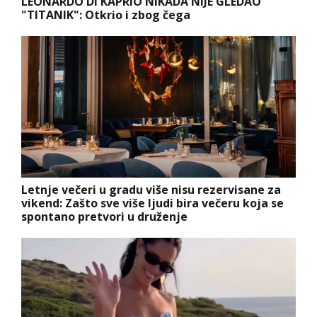
LEONARDO DI KAPRIO NIKADA NIJE GLEDAO
"TITANIK": Otkrio i zbog čega
Letnje večeri u gradu više nisu rezervisane za
vikend: Zašto sve više ljudi bira večeru koja se
spontano pretvori u druženje