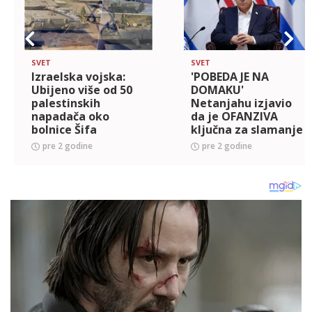
SVET
SVET
Izraelska vojska:
'POBEDA JE NA
Ubijeno više od 50
DOMAKU'
palestinskih
Netanjahu izjavio
napadača oko
da je OFANZIVA
bolnice Šifa
ključna za slamanje
Hamasa, pa OBEĆAO
pre 2 godine
pre 2 godine
da će izraelska
vojska OBEZBEDITI
"bezbedan prolaz
za civ