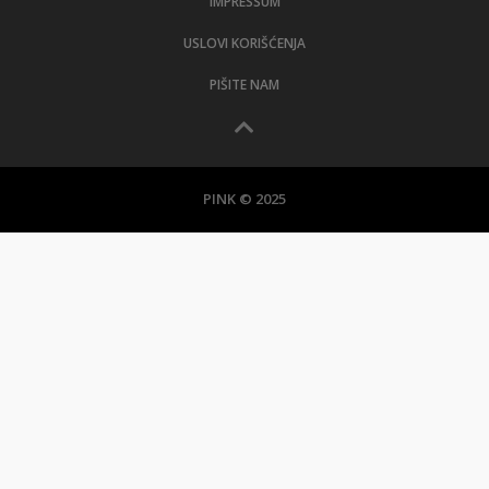
IMPRESSUM
USLOVI KORIŠĆENJA
PIŠITE NAM
PINK © 2025