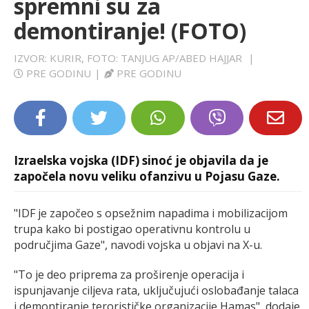
spremni su za
LIFESTYLE
demontiranje! (FOTO)
EXTRA
IZVOR: KURIR, FOTO: TANJUG AP/ABED HAJJAR
|
PRE GODINU
|
PRE GODINU
Izraelska vojska (IDF) sinoć je objavila da je
započela novu veliku ofanzivu u Pojasu Gaze.
"IDF je započeo s opsežnim napadima i mobilizacijom
trupa kako bi postigao operativnu kontrolu u
područjima Gaze", navodi vojska u objavi na X-u.
"To je deo priprema za proširenje operacija i
ispunjavanje ciljeva rata, uključujući oslobađanje talaca
i demontiranje terorističke organizacije Hamas", dodaje