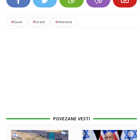
#
Gaza
#
Izrael
#
ofanziva
POVEZANE VESTI