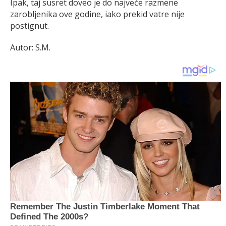
Ipak, taj susret doveo je do najveće razmene
zarobljenika ove godine, iako prekid vatre nije
postignut.
Autor: S.M.