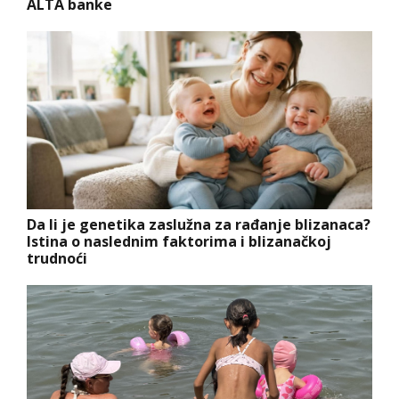
ALTA banke
Da li je genetika zaslužna za rađanje blizanaca?
Istina o naslednim faktorima i blizanačkoj
trudnoći