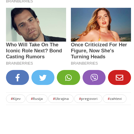
#
Kijev
#
Rusija
#
Ukrajina
#
pregovori
#
zahtevi