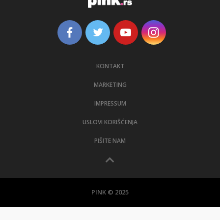
KONTAKT
MARKETING
IMPRESSUM
USLOVI KORIŠĆENJA
PIŠITE NAM
PINK © 2025