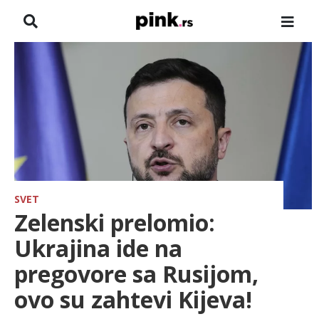
NASLOVNA
VESTI
ZADRUGA
SHOWBIZ
HRONIKA
SVET
Zelenski prelomio:
FARMERI
Ukrajina ide na
pregovore sa Rusijom,
TV
ovo su zahtevi Kijeva!
SPORT