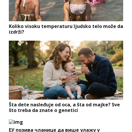
Koliko visoku temperaturu ljudsko telo može da
izdrži?
Šta dete nasleđuje od oca, a šta od majke? Sve
što treba da znate o genetici
ЕУ позива чланице да више улажу у