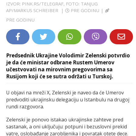
IZVOR: PINK.RS/TELEGRAF, FOTO: TANJUG
LIFESTYLE
AP/MARKUS SCHREIBER
|
PRE GODINU
|
PRE GODINU
EXTRA
Predsednik Ukrajine Volodimir Zelenski potvrdio
je da će ministar odbrane Rustem Umerov
učestvovati na mirovnim pregovorima sa
Rusijom koji će se sutra održati u Turskoj.
U objavi na mreži X, Zelenski je naveo da će Umerov
predvoditi ukrajinsku delegaciju u Istanbulu na drugoj
rundi razgovora.
Zelenski je ponovo istakao ukrajinske zahteve pred
sastanak, a oni uključuju: potpuni i bezuslovni prekid
vatre, oslobađanje zarobljenika i povratak otete dece.