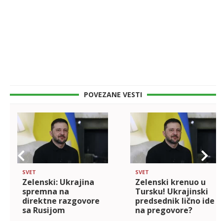
POVEZANE VESTI
SVET
SVET
Zelenski: Ukrajina
Zelenski krenuo u
spremna na
Tursku! Ukrajinski
direktne razgovore
predsednik lično ide
sa Rusijom
na pregovore?