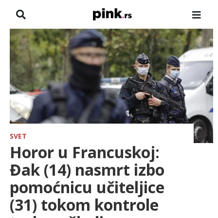
NASLOVNA
VESTI
ZADRUGA
SHOWBIZ
HRONIKA
SVET
Horor u Francuskoj:
FARMERI
Đak (14) nasmrt izbo
pomoćnicu učiteljice
TV
(31) tokom kontrole
SPORT