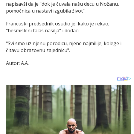
napisavši da je "dok je čuvala našu decu u Nožanu,
pomoćnica u nastavi izgubila život".
Francuski predsednik osudio je, kako je rekao,
"besmisleni talas nasilja" i dodao:
"Svi smo uz njenu porodicu, njene najmilije, kolege i
čitavu obrazovnu zajednicu".
Autor: A.A.