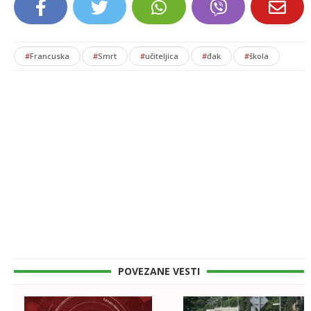
#
Francuska
#
Smrt
#
učiteljica
#
đak
#
škola
POVEZANE VESTI