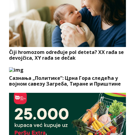
Čiji hromozom određuje pol deteta? XX rađa se
devojčica, XY rađa se dečak
Сазнања „Политике”: Црна Гора следећа у
војном савезу Загреба, Тиране и Приштине