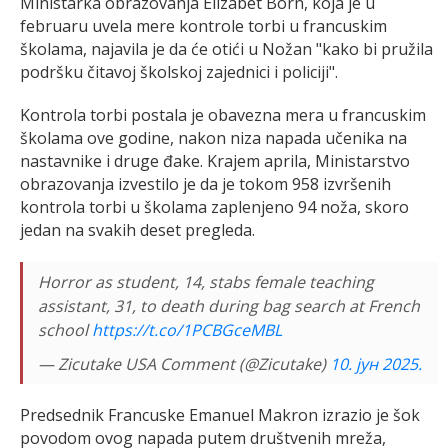
Ministarka obrazovanja Elizabet Born, koja je u
februaru uvela mere kontrole torbi u francuskim
školama, najavila je da će otići u Nožan "kako bi pružila
podršku čitavoj školskoj zajednici i policiji".
Kontrola torbi postala je obavezna mera u francuskim
školama ove godine, nakon niza napada učenika na
nastavnike i druge đake. Krajem aprila, Ministarstvo
obrazovanja izvestilo je da je tokom 958 izvršenih
kontrola torbi u školama zaplenjeno 94 noža, skoro
jedan na svakih deset pregleda.
Horror as student, 14, stabs female teaching
assistant, 31, to death during bag search at French
school
https://t.co/1PCBGceMBL
— Zicutake USA Comment (@Zicutake)
10. јун 2025.
Predsednik Francuske Emanuel Makron izrazio je šok
povodom ovog napada putem društvenih mreža,