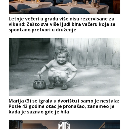
Letnje večeri u gradu više nisu rezervisane za
vikend: Zašto sve više ljudi bira večeru koja se
spontano pretvori u druženje
Marija (3) se igrala u dvorištu i samo je nestala:
Posle 42 godine otac je pronašao, zanemeo je
kada je saznao gde je bila