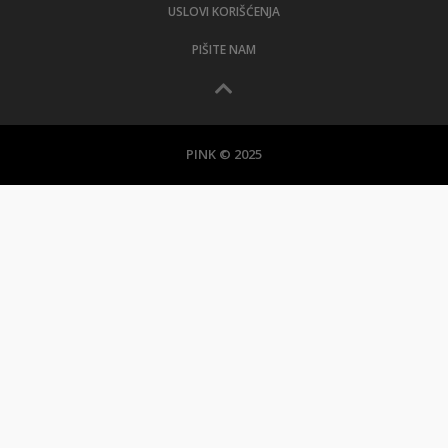
USLOVI KORIŠĆENJA
PIŠITE NAM
PINK © 2025