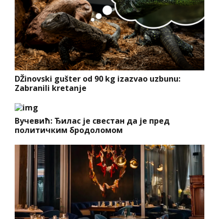
DŽinovski gušter od 90 kg izazvao uzbunu:
Zabranili kretanje
Вучевић: Ђилас је свестан да је пред
политичким бродоломом