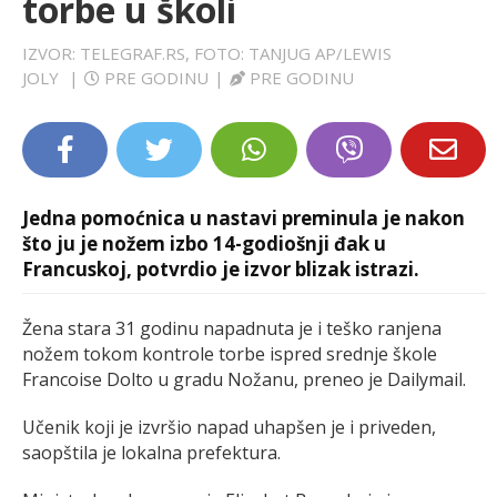
torbe u školi
LIFESTYLE
IZVOR: TELEGRAF.RS, FOTO: TANJUG AP/LEWIS
JOLY
|
PRE GODINU
|
PRE GODINU
EXTRA
Jedna pomoćnica u nastavi preminula je nakon
što ju je nožem izbo 14-godiošnji đak u
Francuskoj, potvrdio je izvor blizak istrazi.
Žena stara 31 godinu napadnuta je i teško ranjena
nožem tokom kontrole torbe ispred srednje škole
Francoise Dolto u gradu Nožanu, preneo je Dailymail.
Učenik koji je izvršio napad uhapšen je i priveden,
saopštila je lokalna prefektura.