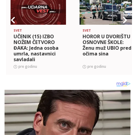
SVET
SVET
UČENIK (15) IZBO
HOROR U DVORIŠTU
NOŽEM ČETVORO
OSNOVNE ŠKOLE:
ĐAKA: Jedna osoba
Ženu muž UBIO pred
umrla, nastavnici
očima sina
savladali
monstruma!
pre godinu
pre godinu
Objavljeni detalji
krvoprolića! Horor u
školi u Francuskoj
(FO