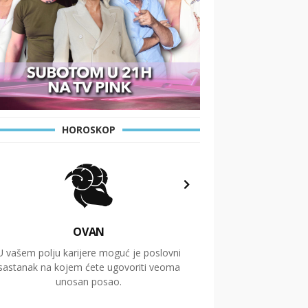
HOROSKOP
OVAN
U vašem polju karijere moguć je poslovni
Putovanja i čitav niz
sastanak na kojem ćete ugovoriti veoma
glavnu temu ovog 
unosan posao.
temelje dugoro