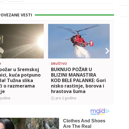
POVEZANE VESTI
O
DRUŠTVO
HRONI
 požar u Sremskoj
BUKNUO POŽAR U
Gori
ici, kuća potpuno
BLIZINI MANASTIRA
Ledi
la! Tužna slika
KOD BELE PALANKE: Gori
velik
či o razmerama
nisko rastinje, borova i
se d
je
hrastova šuma
(VID
godine
pre 2 godine
pre 