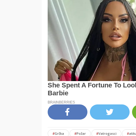
#
Grčka
#
Požar
#
Vatrogasci
#
atik