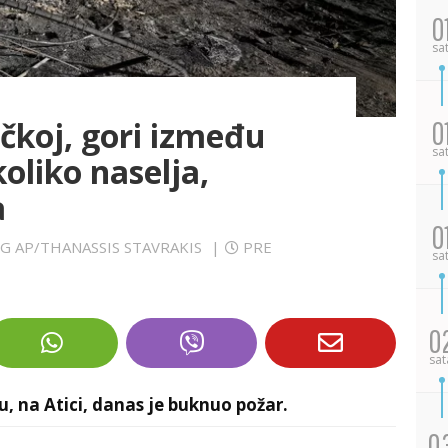
0
sa
čkoj, gori između
0
sa
oliko naselja,
a
0
UG AP/THANASSIS STAVRAKIS
|
PRE
sa
0
sat
u, na Atici, danas je buknuo požar.
0