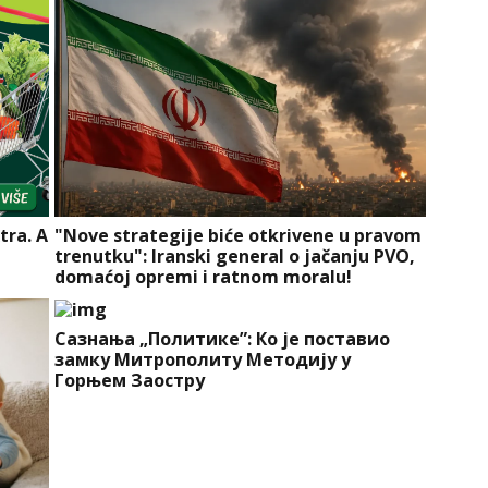
tra. A
"Nove strategije biće otkrivene u pravom
trenutku": Iranski general o jačanju PVO,
domaćoj opremi i ratnom moralu!
Сазнања „Политике”: Ко је поставио
замку Митрополиту Методију у
Горњем Заостру