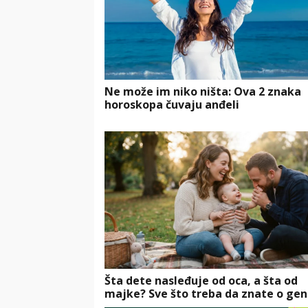
Ne može im niko ništa: Ova 2 znaka
horoskopa čuvaju anđeli
Šta dete nasleđuje od oca, a šta od
majke? Sve što treba da znate o gen