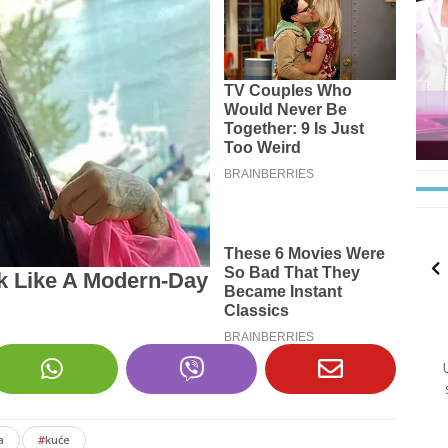
a
#
kuće