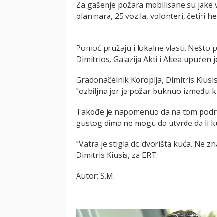
Za gašenje požara mobilisane su jake 
planinara, 25 vozila, volonteri, četiri h
Pomoć pružaju i lokalne vlasti. Nešto 
Dimitrios, Galazija Akti i Altea upućen
Gradonačelnik Koropija, Dimitris Kiusis 
"ozbiljna jer je požar buknuo između k
Takođe je napomenuo da na tom područ
gustog dima ne mogu da utvrde da li k
"Vatra јe stigla do dvorišta kuća. Ne zn
Dimitris Kiusis, za ERT.
Autor: S.M.