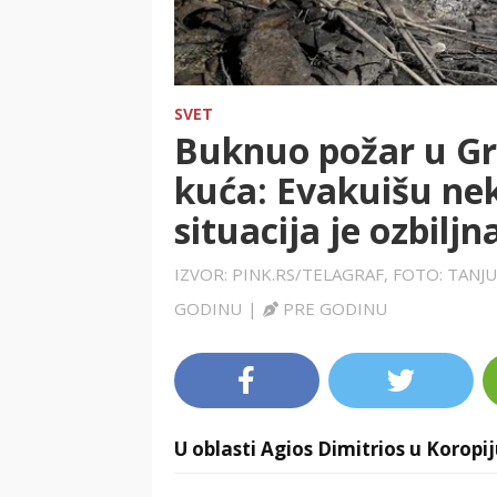
SVET
Buknuo požar u Gr
kuća: Evakuišu nek
situacija je ozbiljn
IZVOR: PINK.RS/TELAGRAF, FOTO: TANJ
GODINU
|
PRE GODINU
U oblasti Agios Dimitrios u Koropij