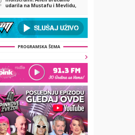
a
udarila na Mustafu i Mevlidu,
pa stigao žestok odgvor od
Durdžića: Uništili su dete, ona
im je pr
PROGRAMSKA ŠEMA