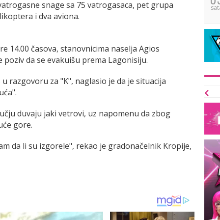
vatrogasne snage sa 75 vatrogasaca, pet grupa
sat
elikoptera i dva aviona.
pre 14.00 časova, stanovnicima naselja Agios
 je poziv da se evakuišu prema Lagonisiju.
u razgovoru za "K", naglasio je da je situacija
uća".
ju duvaju jaki vetrovi, uz napomenu da zbog
uće gore.
am da li su izgorele", rekao јe gradonačelnik Kropiјe,