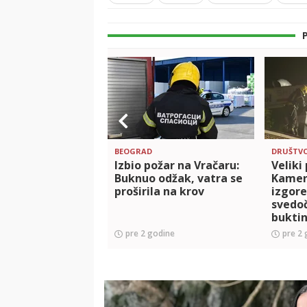
BEOGRAD
DRUŠTV
Izbio požar na Vračaru:
Veliki
Buknuo odžak, vatra se
Kamen
proširila na krov
izgore
svedo
buktin
pre 2 godine
pre 2 