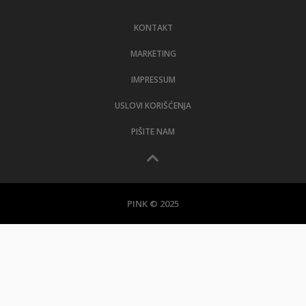
LIFESTYLE
KONTAKT
EXTRA
MARKETING
IMPRESSUM
USLOVI KORIŠĆENJA
PIŠITE NAM
PINK © 2025