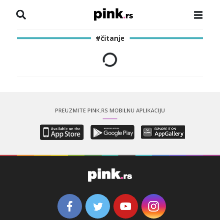
NASLOVNA
#čitanje
VESTI
ZADRUGA
SHOWBIZ
PREUZMITE PINK.RS MOBILNU APLIKACIJU
HRONIKA
PINKOVE ZVEZDE
ODEON
SPORT