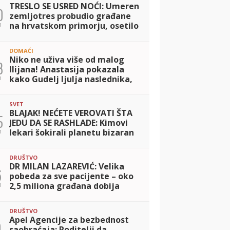
TRESLO SE USRED NOĆI: Umeren
0
zemljotres probudio građane
n
na hrvatskom primorju, osetilo
se kod popularnih letovališta!
DOMAĆI
Niko ne uživa više od malog
3
Ilijana! Anastasija pokazala
n
kako Gudelj ljulja naslednika,
osmeh ne skida s lica (FOTO)
SVET
BLAJAK! NEĆETE VEROVATI ŠTA
5
JEDU DA SE RASHLADE: Kimovi
n
lekari šokirali planetu bizaran
savet za paklene vrućine!
DRUŠTVO
DR MILAN LAZAREVIĆ: Velika
6
pobeda za sve pacijente – oko
n
2,5 miliona građana dobija
direktnu uštedu na lekovima!
DRUŠTVO
Apel Agencije za bezbednost
9
saobraćaja: Roditelji da