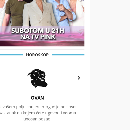
HOROSKOP
OVAN
U vašem polju karijere moguć je poslovni
Putovanja i čitav niz
sastanak na kojem ćete ugovoriti veoma
glavnu temu ovog 
unosan posao.
temelje dugoro