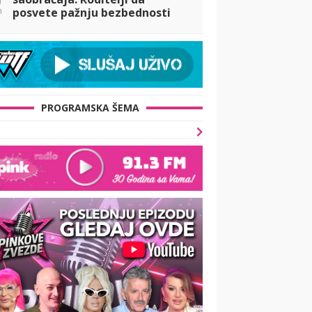
n
posvete pažnju bezbednosti
dece koja koriste električni
trotinet
PROGRAMSKA ŠEMA