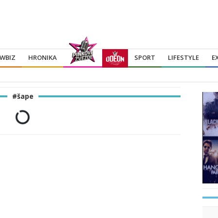
WBIZ
HRONIKA
SPORT
LIFESTYLE
E
#šape