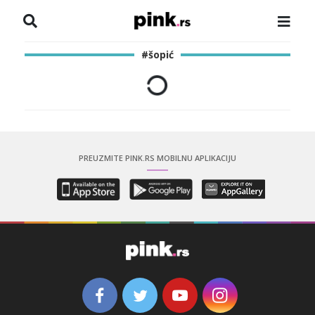
NASLOVNA
#šopić
VESTI
ZADRUGA
SHOWBIZ
PREUZMITE PINK.RS MOBILNU APLIKACIJU
HRONIKA
PINKOVE ZVEZDE
ODEON
SPORT