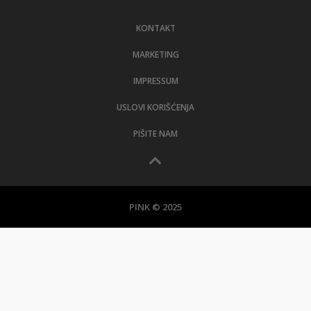
LIFESTYLE
KONTAKT
EXTRA
MARKETING
IMPRESSUM
USLOVI KORIŠĆENJA
PIŠITE NAM
PINK © 2025