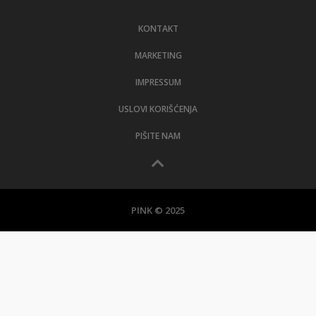
LIFESTYLE
KONTAKT
EXTRA
MARKETING
IMPRESSUM
USLOVI KORIŠĆENJA
PIŠITE NAM
PINK © 2025