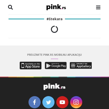
NASLOVNA
#štekara
VESTI
ZADRUGA
SHOWBIZ
PREUZMITE PINK.RS MOBILNU APLIKACIJU
HRONIKA
PINKOVE ZVEZDE
ODEON
SPORT