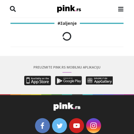
NASLOVNA
#žaljenje
VESTI
ZADRUGA
SHOWBIZ
PREUZMITE PINK.RS MOBILNU APLIKACIJU
HRONIKA
PINKOVE ZVEZDE
ODEON
SPORT