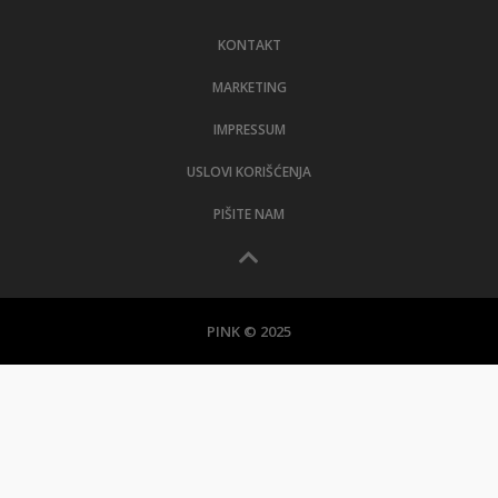
LIFESTYLE
KONTAKT
EXTRA
MARKETING
IMPRESSUM
USLOVI KORIŠĆENJA
PIŠITE NAM
PINK © 2025