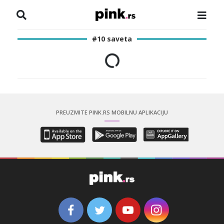
NASLOVNA
#10 saveta
VESTI
ZADRUGA
SHOWBIZ
PREUZMITE PINK.RS MOBILNU APLIKACIJU
HRONIKA
PINKOVE ZVEZDE
ODEON
SPORT