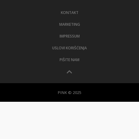
LIFESTYLE
KONTAKT
EXTRA
MARKETING
IMPRESSUM
USLOVI KORIŠĆENJA
PIŠITE NAM
PINK © 2025