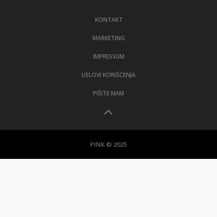
LIFESTYLE
KONTAKT
EXTRA
MARKETING
IMPRESSUM
USLOVI KORIŠĆENJA
PIŠITE NAM
PINK © 2025