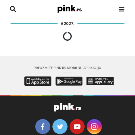
NASLOVNA
#2027.
VESTI
ZADRUGA
SHOWBIZ
PREUZMITE PINK.RS MOBILNU APLIKACIJU
HRONIKA
PINKOVE ZVEZDE
ODEON
SPORT