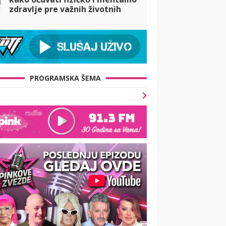
t
zdravlje pre važnih životnih
odluka
PROGRAMSKA ŠEMA