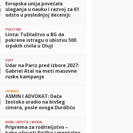
Evropska unija povećala
5
ulaganja u nauku i razvoj za 61
n
odsto u poslednjoj deceniji:
Budžet dostigao 130 milijardi
evra
POLITIKA
Linta: Tužilaštvo u BG da
1
pokrene istragu o ubistvu 500
t
srpskih civila u Oluji
SVET
Udar na Pariz pred izbore 2027:
1
Gabriel Atal na meti masovne
t
ruske kampanje
dezinformisanja
DOMAĆI
ASMIN I ADVOKAT: Dača
1
žestoko uradio na bivšeg
t
cimera, posle ovoga Durdžiću
NEĆE BITI DOBRO (FOTO)
DOM, LEPOTA I MODA
Priprema za roditeljstvo –
1
kako očuvati fizičko i mentalno