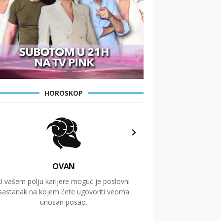
HOROSKOP
OVAN
U vašem polju karijere moguć je poslovni
Putovanja i čitav niz
sastanak na kojem ćete ugovoriti veoma
glavnu temu ovog 
unosan posao.
temelje dugoro