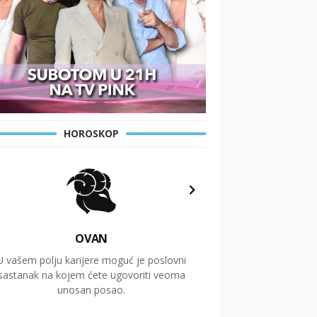
HOROSKOP
OVAN
U vašem polju karijere moguć je poslovni
Putovanja i čitav niz
sastanak na kojem ćete ugovoriti veoma
glavnu temu ovog 
unosan posao.
temelje dugoro