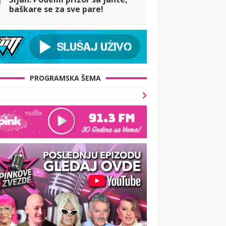
t
baškare se za sve pare!
PROGRAMSKA ŠEMA