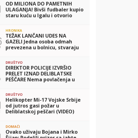
OD MILIONA DO PAMETNIH
1
ULAGANJA! Bivši fudbaler kupio
t
staru kuću u Igalu i otvorio
restoran na Bojani, a evo šta je
posle razvoda pripalo bivšoj
HRONIKA
supru
TEŽAK LANČANI UDES NA
6
GAZELI Jedna osoba odmah
n
prevezena u bolnicu, stvaraju
se gužve
DRUŠTVO
DIREKTOR POLICIJE IZVRŠIO
PRELET IZNAD DELIBLATSKE
n
PEŠČARE Nema povlačenja u
ovoj dramatičnoj borbi! Zaštitu
ljudi, prirode i imovine
DRUŠTVO
prioritet MUP-a
Helikopter Mi-17 Vojske Srbije
1
od jutros gasi požar u
t
Deliblatskoj peščari (VIDEO)
DOMAĆI
Ovako uživaju Bojana i Mirko
1
Šijan: Podelili prizor sa jahte,