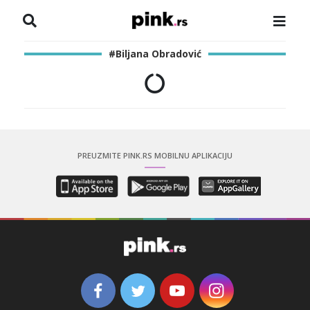
NASLOVNA
#Biljana Obradović
VESTI
ZADRUGA
SHOWBIZ
PREUZMITE PINK.RS MOBILNU APLIKACIJU
HRONIKA
PINKOVE ZVEZDE
ODEON
SPORT