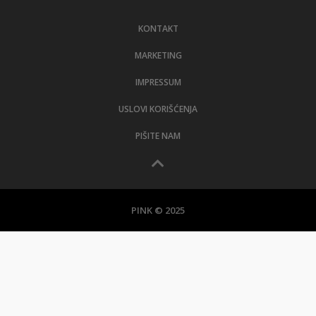
LIFESTYLE
KONTAKT
EXTRA
MARKETING
IMPRESSUM
USLOVI KORIŠĆENJA
PIŠITE NAM
PINK © 2025