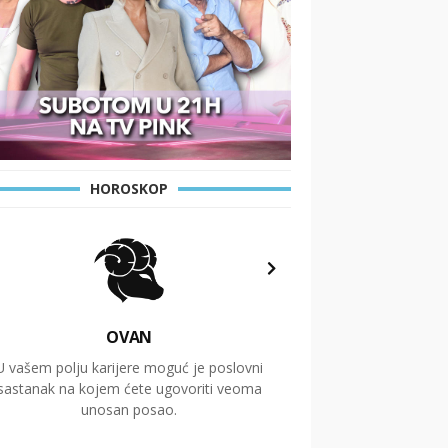
HOROSKOP
OVAN
U vašem polju karijere moguć je poslovni
Putovanja i čitav niz
sastanak na kojem ćete ugovoriti veoma
glavnu temu ovog 
unosan posao.
temelje dugoro