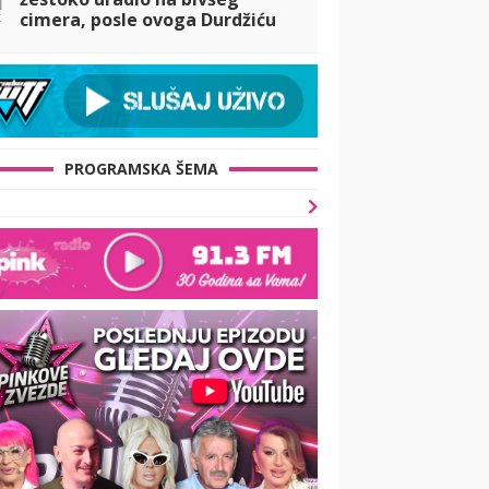
t
cimera, posle ovoga Durdžiću
NEĆE BITI DOBRO (FOTO)
PROGRAMSKA ŠEMA