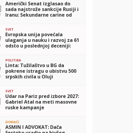
Američki Senat izglasao do
8
sada najstrože sankcije Rusiji i
n
Iranu: Sekundarne carine od
100 odsto za kupce nafte i
gasa, Zelenski pozdravio 'mir
SVET
kroz
Evropska unija povećala
7
ulaganja u nauku i razvoj za 61
n
odsto u poslednjoj deceniji:
Budžet dostigao 130 milijardi
evra
POLITIKA
Linta: Tužilaštvo u BG da
7
pokrene istragu o ubistvu 500
n
srpskih civila u Oluji
SVET
Udar na Pariz pred izbore 2027:
1
Gabriel Atal na meti masovne
t
ruske kampanje
dezinformisanja
DOMAĆI
ASMIN I ADVOKAT: Dača
1
žestoko uradio na bivšeg