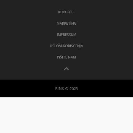
LIFESTYLE
KONTAKT
EXTRA
MARKETING
IMPRESSUM
USLOVI KORIŠĆENJA
PIŠITE NAM
PINK © 2025