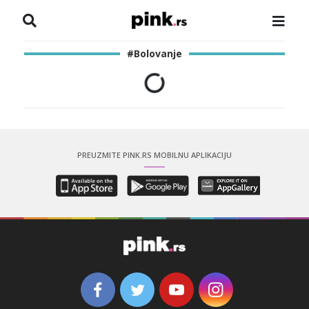
NASLOVNA
#Bolovanje
VESTI
ZADRUGA
SHOWBIZ
PREUZMITE PINK.RS MOBILNU APLIKACIJU
HRONIKA
PINKOVE ZVEZDE
ODEON
SPORT