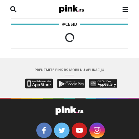
NASLOVNA
#CESID
VESTI
ZADRUGA
SHOWBIZ
PREUZMITE PINK.RS MOBILNU APLIKACIJU
HRONIKA
PINKOVE ZVEZDE
ODEON
SPORT