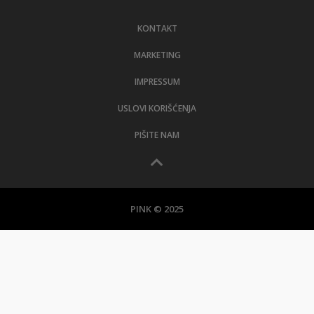
LIFESTYLE
KONTAKT
EXTRA
MARKETING
IMPRESSUM
USLOVI KORIŠĆENJA
PIŠITE NAM
PINK © 2025