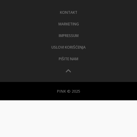
LIFESTYLE
KONTAKT
EXTRA
MARKETING
IMPRESSUM
USLOVI KORIŠĆENJA
PIŠITE NAM
PINK © 2025