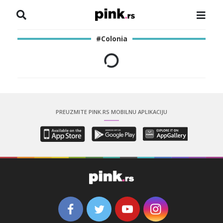
NASLOVNA
#Colonia
VESTI
ZADRUGA
SHOWBIZ
PREUZMITE PINK.RS MOBILNU APLIKACIJU
HRONIKA
PINKOVE ZVEZDE
ODEON
SPORT