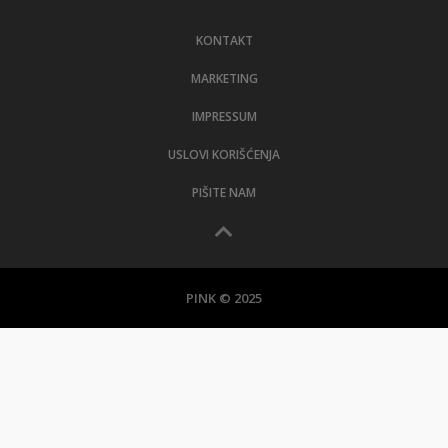
LIFESTYLE
KONTAKT
EXTRA
MARKETING
IMPRESSUM
USLOVI KORIŠĆENJA
PIŠITE NAM
PINK © 2025