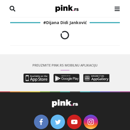
NASLOVNA
#Dijana Didi Janković
VESTI
ZADRUGA
SHOWBIZ
PREUZMITE PINK.RS MOBILNU APLIKACIJU
HRONIKA
PINKOVE ZVEZDE
ODEON
SPORT