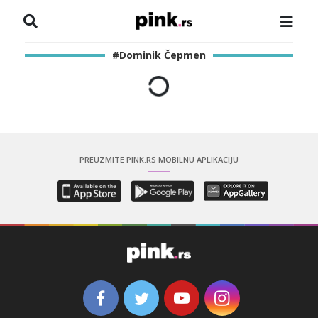
NASLOVNA
#Dominik Čepmen
VESTI
ZADRUGA
SHOWBIZ
PREUZMITE PINK.RS MOBILNU APLIKACIJU
HRONIKA
PINKOVE ZVEZDE
ODEON
SPORT