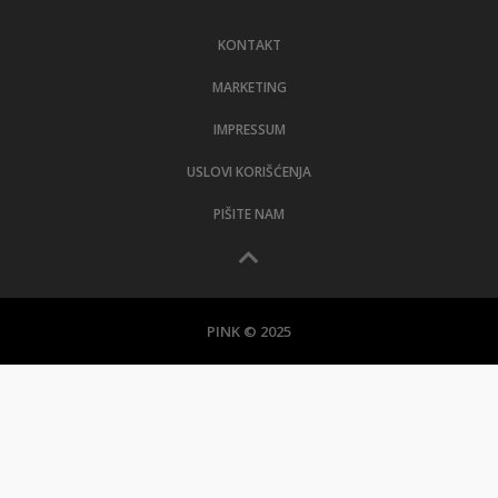
LIFESTYLE
KONTAKT
EXTRA
MARKETING
IMPRESSUM
USLOVI KORIŠĆENJA
PIŠITE NAM
PINK © 2025