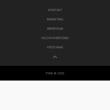
LIFESTYLE
KONTAKT
EXTRA
MARKETING
IMPRESSUM
USLOVI KORIŠĆENJA
PIŠITE NAM
PINK © 2025