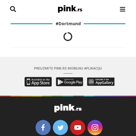
NASLOVNA
#Dortmund
VESTI
ZADRUGA
SHOWBIZ
PREUZMITE PINK.RS MOBILNU APLIKACIJU
HRONIKA
PINKOVE ZVEZDE
ODEON
SPORT