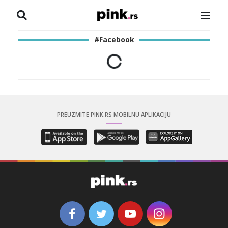
NASLOVNA
#Facebook
VESTI
ZADRUGA
SHOWBIZ
PREUZMITE PINK.RS MOBILNU APLIKACIJU
HRONIKA
PINKOVE ZVEZDE
ODEON
SPORT