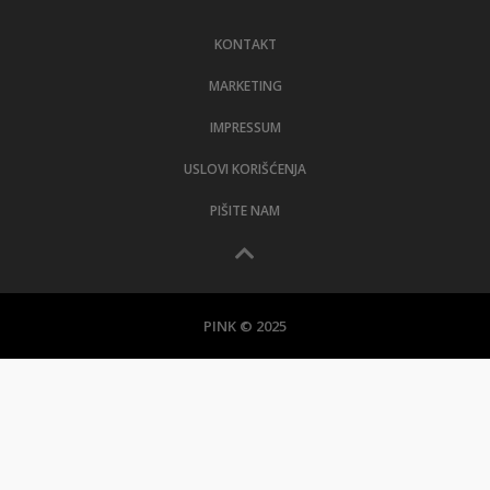
LIFESTYLE
KONTAKT
EXTRA
MARKETING
IMPRESSUM
USLOVI KORIŠĆENJA
PIŠITE NAM
PINK © 2025