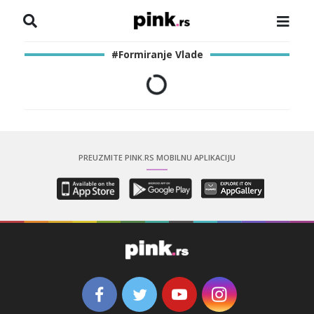
NASLOVNA
#Formiranje Vlade
VESTI
ZADRUGA
SHOWBIZ
PREUZMITE PINK.RS MOBILNU APLIKACIJU
HRONIKA
PINKOVE ZVEZDE
ODEON
SPORT