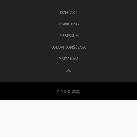
LIFESTYLE
KONTAKT
EXTRA
MARKETING
IMPRESSUM
USLOVI KORIŠĆENJA
PIŠITE NAM
PINK © 2025