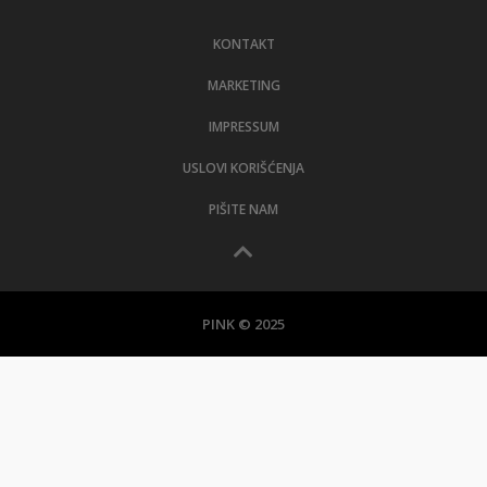
LIFESTYLE
KONTAKT
EXTRA
MARKETING
IMPRESSUM
USLOVI KORIŠĆENJA
PIŠITE NAM
PINK © 2025