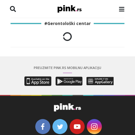
NASLOVNA
#Gerontološki centar
VESTI
ZADRUGA
SHOWBIZ
PREUZMITE PINK.RS MOBILNU APLIKACIJU
HRONIKA
PINKOVE ZVEZDE
ODEON
SPORT