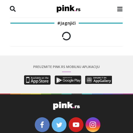
NASLOVNA
#Jagnjići
VESTI
ZADRUGA
SHOWBIZ
PREUZMITE PINK.RS MOBILNU APLIKACIJU
HRONIKA
PINKOVE ZVEZDE
ODEON
SPORT