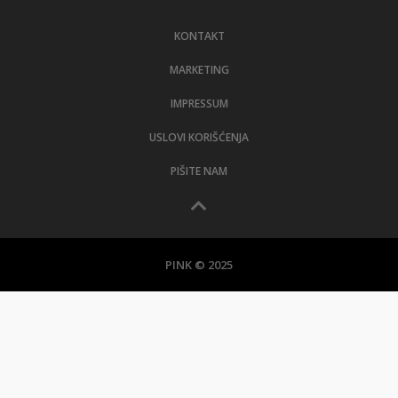
LIFESTYLE
KONTAKT
EXTRA
MARKETING
IMPRESSUM
USLOVI KORIŠĆENJA
PIŠITE NAM
PINK © 2025