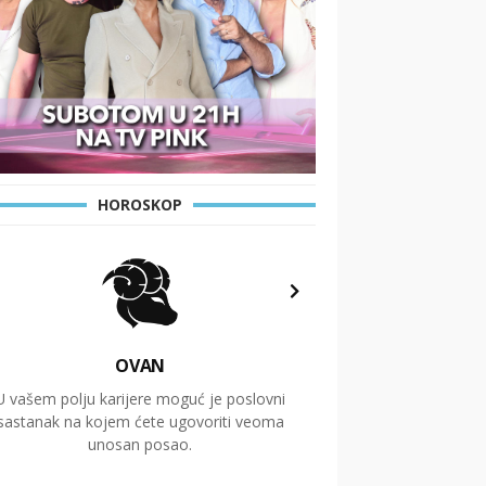
HOROSKOP
OVAN
U vašem polju karijere moguć je poslovni
Putovanja i čitav niz
sastanak na kojem ćete ugovoriti veoma
glavnu temu ovog 
unosan posao.
temelje dugoro