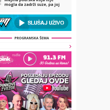
a
mogla da zadrži suze, pa joj
održala bukvicu zbog odnosa
sa Asminom! (VIDEO)
PROGRAMSKA ŠEMA