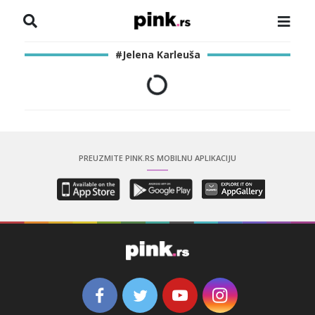
NASLOVNA
#Jelena Karleuša
VESTI
ZADRUGA
SHOWBIZ
PREUZMITE PINK.RS MOBILNU APLIKACIJU
HRONIKA
PINKOVE ZVEZDE
ODEON
SPORT