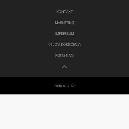
LIFESTYLE
KONTAKT
EXTRA
MARKETING
IMPRESSUM
USLOVI KORIŠĆENJA
PIŠITE NAM
PINK © 2025