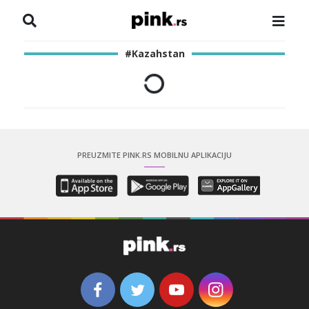
NASLOVNA
#Kazahstan
VESTI
ZADRUGA
SHOWBIZ
PREUZMITE PINK.RS MOBILNU APLIKACIJU
HRONIKA
PINKOVE ZVEZDE
ODEON
SPORT