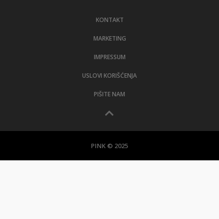
LIFESTYLE
KONTAKT
EXTRA
MARKETING
IMPRESSUM
USLOVI KORIŠĆENJA
PIŠITE NAM
PINK © 2025