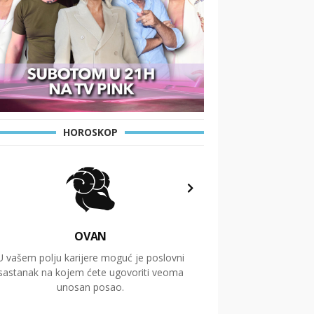
HOROSKOP
OVAN
U vašem polju karijere moguć je poslovni
Putovanja i čitav niz
sastanak na kojem ćete ugovoriti veoma
glavnu temu ovog 
unosan posao.
temelje dugoro