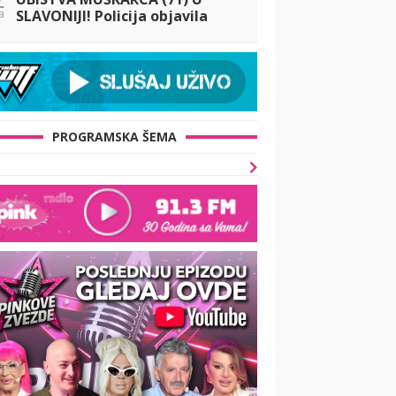
a
SLAVONIJI! Policija objavila
nove detalje! Mediji prenose:
'Navodno je bila u intimnoj
vezi s njim'
PROGRAMSKA ŠEMA