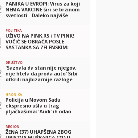
PANIKA U EVROPI: Virus za koji
2
NEMA VAKCINE širi se brzinom
a
svetlosti - Daleko najviše
obolelih ima u KOMŠILUKU
POLITIKA
UŽIVO NA PINK.RS i TV PINK!
1
VUČIĆ SE OBRAĆA POSLE
n
SASTANKA SA ZELENSKIM:
Potpisani važni ugovori Srbije i
Ukrajine (FOTO)
DRUŠTVO
'Saznala da stan nije njegov,
2
nije htela da proda auto' Srbi
a
otkrili najbizarnije razloge
razvoda, ovaj je hit
HRONIKA
Policija u Novom Sadu
2
ekspresno ušla u trag
a
pljačkašima: 'Audi' ih odao
posle krađe
REGION
ŽENA (37) UHAPŠENA ZBOG
2
UBISTVA MUŠKARCA (71) U