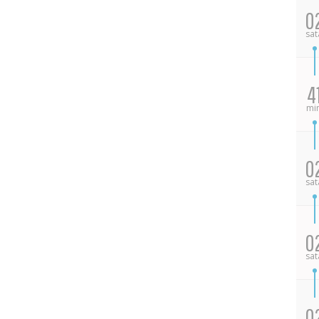
0
sat
4
mi
0
sat
0
sat
0