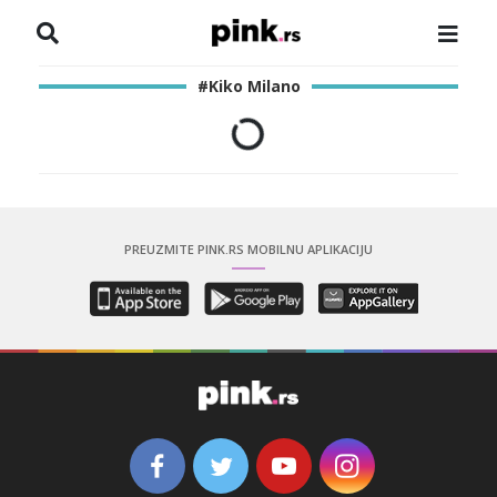
NASLOVNA
#Kiko Milano
VESTI
ZADRUGA
SHOWBIZ
PREUZMITE PINK.RS MOBILNU APLIKACIJU
HRONIKA
PINKOVE ZVEZDE
ODEON
SPORT