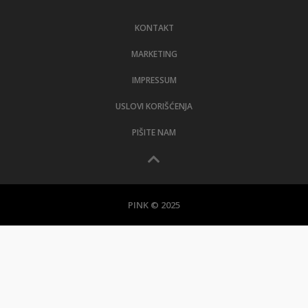
LIFESTYLE
KONTAKT
EXTRA
MARKETING
IMPRESSUM
USLOVI KORIŠĆENJA
PIŠITE NAM
PINK © 2025