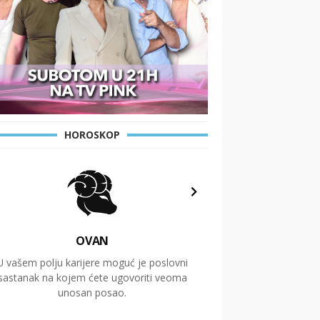
HOROSKOP
OVAN
U vašem polju karijere moguć je poslovni
Putovanja i čitav niz
sastanak na kojem ćete ugovoriti veoma
glavnu temu ovog 
unosan posao.
temelje dugoro