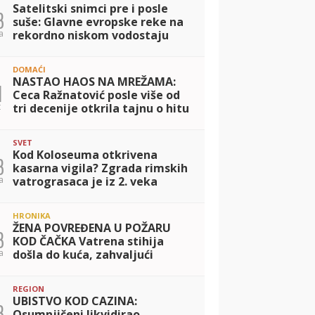
Satelitski snimci pre i posle
3
suše: Glavne evropske reke na
a
rekordno niskom vodostaju
DOMAĆI
NASTAO HAOS NA MREŽAMA:
1
Ceca Ražnatović posle više od
t
tri decenije otkrila tajnu o hitu
Beograd, evo da li ga je
napisao Merlin i kome je bio
SVET
namenjen
Kod Koloseuma otkrivena
3
kasarna vigila? Zgrada rimskih
a
vatrograsaca je iz 2. veka
HRONIKA
ŽENA POVREĐENA U POŽARU
3
KOD ČAČKA Vatrena stihija
a
došla do kuća, zahvaljući
naporima vatrogasaca plamen
lokalizovan
REGION
UBISTVO KOD CAZINA:
3
Osumnjičeni likvidirao