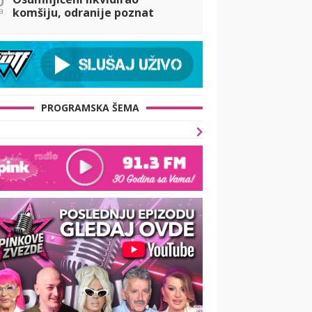
a
komšiju, odranije poznat
policiji
PROGRAMSKA ŠEMA