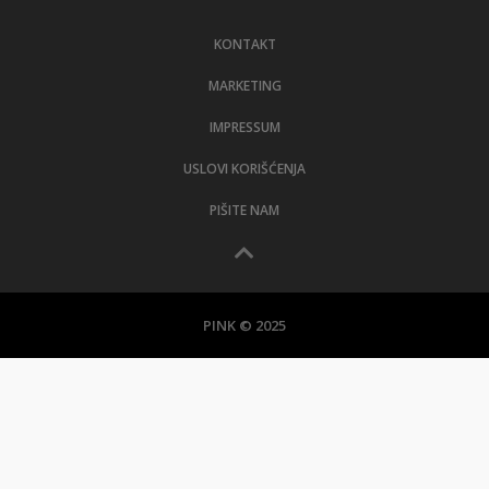
LIFESTYLE
KONTAKT
EXTRA
MARKETING
IMPRESSUM
USLOVI KORIŠĆENJA
PIŠITE NAM
PINK © 2025