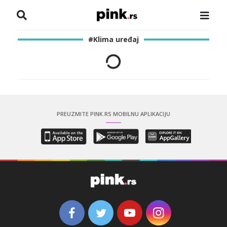
NASLOVNA
#Klima uređaj
VESTI
ZADRUGA
SHOWBIZ
PREUZMITE PINK.RS MOBILNU APLIKACIJU
HRONIKA
PINKOVE ZVEZDE
ODEON
SPORT