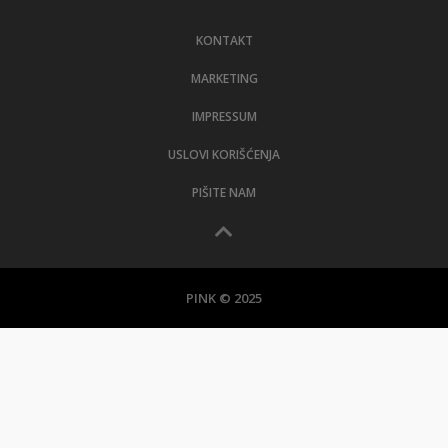
LIFESTYLE
KONTAKT
EXTRA
MARKETING
IMPRESSUM
USLOVI KORIŠĆENJA
PIŠITE NAM
PINK © 2025