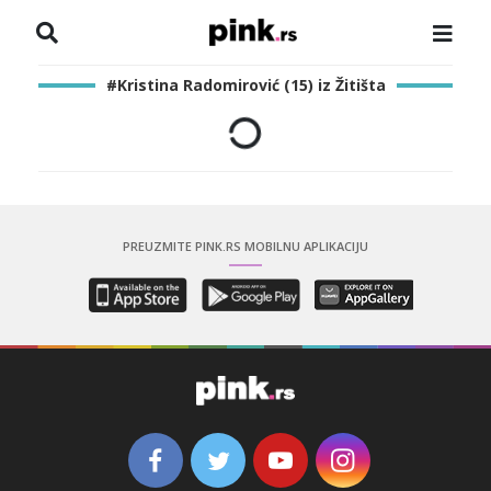
NASLOVNA
#Kristina Radomirović (15) iz Žitišta
VESTI
ZADRUGA
SHOWBIZ
PREUZMITE PINK.RS MOBILNU APLIKACIJU
HRONIKA
PINKOVE ZVEZDE
ODEON
SPORT