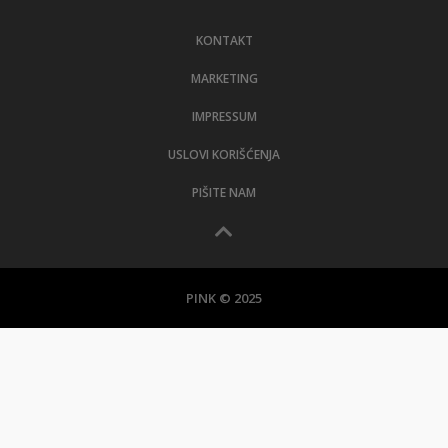
LIFESTYLE
KONTAKT
EXTRA
MARKETING
IMPRESSUM
USLOVI KORIŠĆENJA
PIŠITE NAM
PINK © 2025